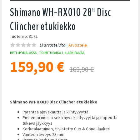
Shimano WH-RX010 28" Disc
Clincher etukiekko
Tuotenro: 8172
Ei arvosteluita |
Arvostele
HETI MYYMÄLÄSSÄ – TOIMITUSAIKA 1–4 ARKIPÄIVÄÄ
159,90
€
169,90 €
Shimano WH-RX010 Disc Clincher etukiekko
Parantaa ajovakautta ja kiihtyvyyttä
Pienempi inertia sekä hyvä kiihtyvyyttä ja nopeutta
tukeva jäykkyys
Korkealaatuinen, tiivistetty Cup & Cone -laakeri
Vanteen leveys 23 mm
Vanteen korkeus 24 mm