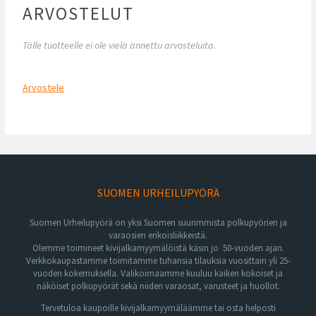
ARVOSTELUT
Tälle tuotteelle ei ole vielä annettu arvosteluita.
Arvostele
SUOMEN URHEILUPYÖRÄ
Suomen Urheilupyörä on yksi Suomen suurimmista polkupyörien ja
varaosien erikoisliikkeistä.
Olemme toimineet kivijalkamyymälöistä käsin jo 50-vuoden ajan.
Verkkokaupastamme toimitamme tuhansia tilauksia vuosittain yli 25-
vuoden kokemuksella. Valikoimaamme kuuluu kaiken kokoiset ja
näköiset polkupyörät sekä niiden varaosat, varusteet ja huollot.
Tervetuloa kaupoille kivijalkamyymäläämme tai osta helposti