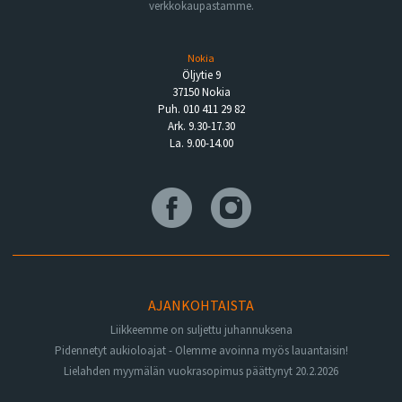
verkkokaupastamme.
Nokia
Öljytie 9
37150 Nokia
Puh. 010 411 29 82
Ark. 9.30-17.30
La. 9.00-14.00
AJANKOHTAISTA
Liikkeemme on suljettu juhannuksena
Pidennetyt aukioloajat - Olemme avoinna myös lauantaisin!
Lielahden myymälän vuokrasopimus päättynyt 20.2.2026