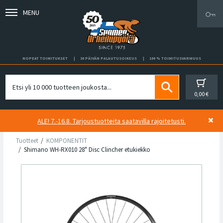
MENU
NOPEAT TOIMITUKSET
30 PÄIVÄN PALAUTUSOIKEUS
100 % TOIMITUSVARMUUS
0,00 €
ALE! 7.-16.8. Tarjoustuotteita saatavilla rajoitetusti.
Tuotteet
KOMPONENTIT
Shimano WH-RX010 28" Disc Clincher etukiekko