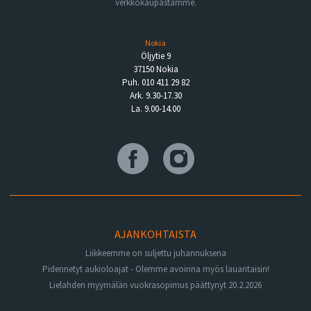
verkkokaupastamme.
Nokia
Öljytie 9
37150 Nokia
Puh. 010 411 29 82
Ark. 9.30-17.30
La. 9.00-14.00
AJANKOHTAISTA
Liikkeemme on suljettu juhannuksena
Pidennetyt aukioloajat - Olemme avoinna myös lauantaisin!
Lielahden myymälän vuokrasopimus päättynyt 20.2.2026