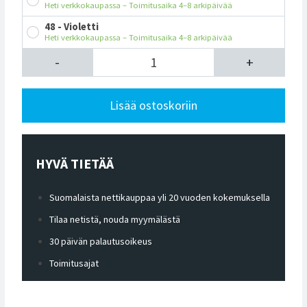
Heti verkkokaupassa – Toimitusaika 4–8 arkipäivää
48 - Violetti
Heti verkkokaupassa – Toimitusaika 4–8 arkipäivää
-
+
Lisää ostoskoriin
HYVÄ TIETÄÄ
Suomalaista nettikauppaa yli 20 vuoden kokemuksella
Tilaa netistä, nouda myymälästä
30 päivän palautusoikeus
Toimitusajat