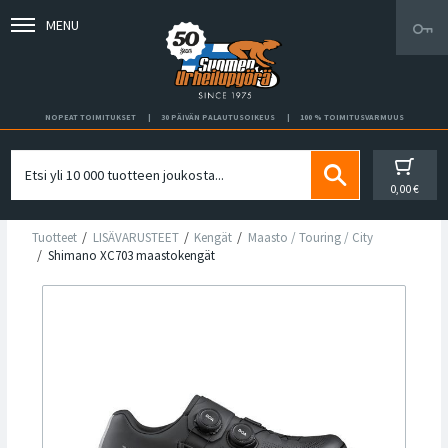
MENU
NOPEAT TOIMITUKSET
30 PÄIVÄN PALAUTUSOIKEUS
100 % TOIMITUSVARMUUS
0,00 €
Tuotteet
LISÄVARUSTEET
Kengät
Maasto / Touring / City
Shimano XC703 maastokengät