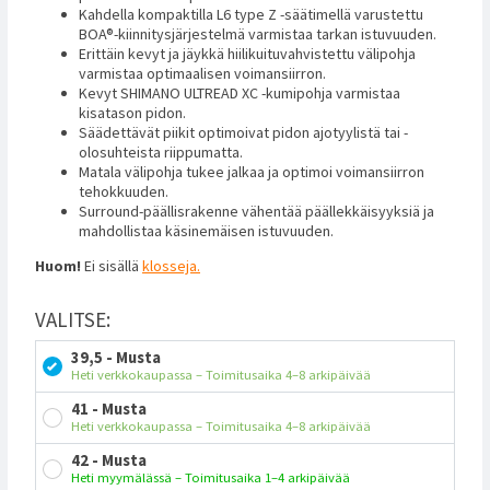
Kahdella kompaktilla L6 type Z -säätimellä varustettu
BOA®-kiinnitysjärjestelmä varmistaa tarkan istuvuuden.
Erittäin kevyt ja jäykkä hiilikuituvahvistettu välipohja
varmistaa optimaalisen voimansiirron.
Kevyt SHIMANO ULTREAD XC -kumipohja varmistaa
kisatason pidon.
Säädettävät piikit optimoivat pidon ajotyylistä tai -
olosuhteista riippumatta.
Matala välipohja tukee jalkaa ja optimoi voimansiirron
tehokkuuden.
Surround-päällisrakenne vähentää päällekkäisyyksiä ja
mahdollistaa käsinemäisen istuvuuden.
Huom!
Ei sisällä
klosseja.
VALITSE:
39,5 - Musta
Heti verkkokaupassa – Toimitusaika 4–8 arkipäivää
41 - Musta
Heti verkkokaupassa – Toimitusaika 4–8 arkipäivää
42 - Musta
Heti myymälässä – Toimitusaika 1–4 arkipäivää