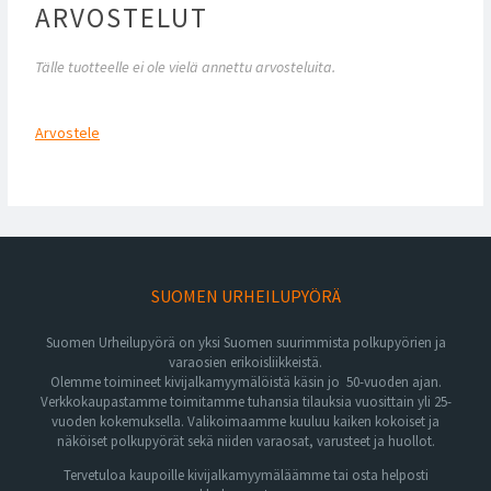
ARVOSTELUT
Tälle tuotteelle ei ole vielä annettu arvosteluita.
Arvostele
SUOMEN URHEILUPYÖRÄ
Suomen Urheilupyörä on yksi Suomen suurimmista polkupyörien ja
varaosien erikoisliikkeistä.
Olemme toimineet kivijalkamyymälöistä käsin jo 50-vuoden ajan.
Verkkokaupastamme toimitamme tuhansia tilauksia vuosittain yli 25-
vuoden kokemuksella. Valikoimaamme kuuluu kaiken kokoiset ja
näköiset polkupyörät sekä niiden varaosat, varusteet ja huollot.
Tervetuloa kaupoille kivijalkamyymäläämme tai osta helposti