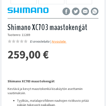
Shimano XC703 maastokengät
Tuotenro: 11269
Ei arvosteluita |
Arvostele
259,00
€
Shimano XC703 maastokengät
Kestävä ja kevyt maastokenkä kisakäytön asettamiin
vaatimuksiin.
Tyylikäs, matalaprofiilinen nauhojen ristikuvio pitää
päkiän tukevasti paikallaan.