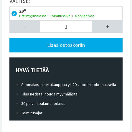
VALITSE:
29"
Heti myymälässä – Toimitusaika 1–4 arkipäivää
-
+
Lisää ostoskoriin
HYVÄ TIETÄÄ
Suomalaista nettikauppaa yli 20 vuoden kokemuksella
Tilaa netistä, nouda myymälästä
30 päivän palautusoikeus
Toimitusajat