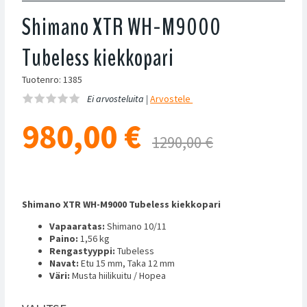
Shimano XTR WH-M9000
Tubeless kiekkopari
Tuotenro: 1385
Ei arvosteluita |
Arvostele
980,00
€
1290,00 €
Shimano XTR WH-M9000 Tubeless kiekkopari
Vapaaratas:
Shimano 10/11
Paino:
1,56 kg
Rengastyyppi:
Tubeless
Navat:
Etu 15 mm, Taka 12 mm
Väri:
Musta hiilikuitu / Hopea