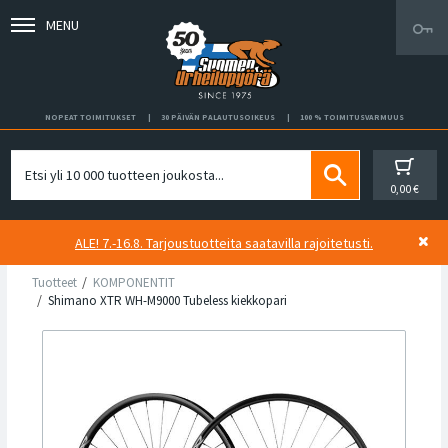
MENU
NOPEAT TOIMITUKSET
30 PÄIVÄN PALAUTUSOIKEUS
100 % TOIMITUSVARMUUS
0,00 €
ALE! 7.-16.8. Tarjoustuotteita saatavilla rajoitetusti.
Tuotteet
KOMPONENTIT
Shimano XTR WH-M9000 Tubeless kiekkopari