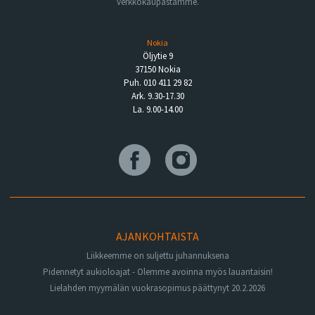
verkkokaupastamme.
Nokia
Öljytie 9
37150 Nokia
Puh. 010 411 29 82
Ark. 9.30-17.30
La. 9.00-14.00
AJANKOHTAISTA
Liikkeemme on suljettu juhannuksena
Pidennetyt aukioloajat - Olemme avoinna myös lauantaisin!
Lielahden myymälän vuokrasopimus päättynyt 20.2.2026