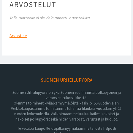
ARVOSTELUT
Tälle tuotteelle ei ole vielä annettu arvosteluita.
Arvostele
SUOMEN URHEILUPYÖRÄ
Suomen Urheilupyörä on yksi Suomen suurimmista polkupyörien ja
varaosien erikoisliikkeistä.
Olemme toimineet kivijalkamyymälöistä käsin jo 50-vuoden ajan.
Verkkokaupastamme toimitamme tuhansia tilauksia vuosittain yli 25-
vuoden kokemuksella. Valikoimaamme kuuluu kaiken kokoiset ja
näköiset polkupyörät sekä niiden varaosat, varusteet ja huollot.
Tervetuloa kaupoille kivijalkamyymäläämme tai osta helposti