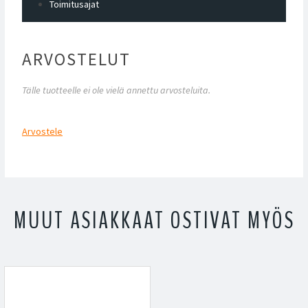
Toimitusajat
ARVOSTELUT
Tälle tuotteelle ei ole vielä annettu arvosteluita.
Arvostele
MUUT ASIAKKAAT OSTIVAT MYÖS