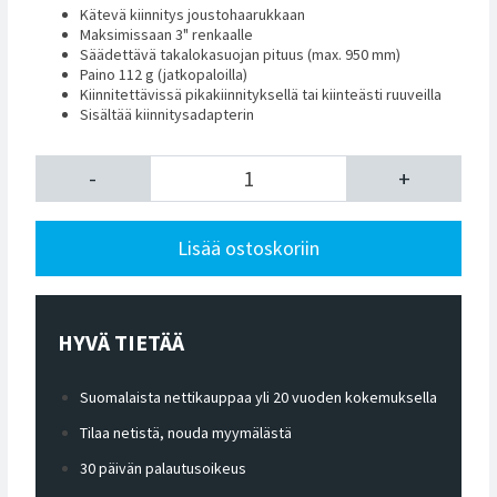
Kätevä kiinnitys joustohaarukkaan
Maksimissaan 3" renkaalle
Säädettävä takalokasuojan pituus (max. 950 mm)
Paino 112 g (jatkopaloilla)
Kiinnitettävissä pikakiinnityksellä tai kiinteästi ruuveilla
Sisältää kiinnitysadapterin
-
+
Lisää ostoskoriin
HYVÄ TIETÄÄ
Suomalaista nettikauppaa yli 20 vuoden kokemuksella
Tilaa netistä, nouda myymälästä
30 päivän palautusoikeus