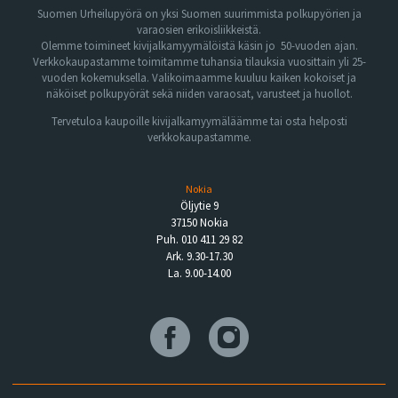
Suomen Urheilupyörä on yksi Suomen suurimmista polkupyörien ja
varaosien erikoisliikkeistä.
Olemme toimineet kivijalkamyymälöistä käsin jo 50-vuoden ajan.
Verkkokaupastamme toimitamme tuhansia tilauksia vuosittain yli 25-
vuoden kokemuksella. Valikoimaamme kuuluu kaiken kokoiset ja
näköiset polkupyörät sekä niiden varaosat, varusteet ja huollot.
Tervetuloa kaupoille kivijalkamyymäläämme tai osta helposti
verkkokaupastamme.
Nokia
Öljytie 9
37150 Nokia
Puh. 010 411 29 82
Ark. 9.30-17.30
La. 9.00-14.00