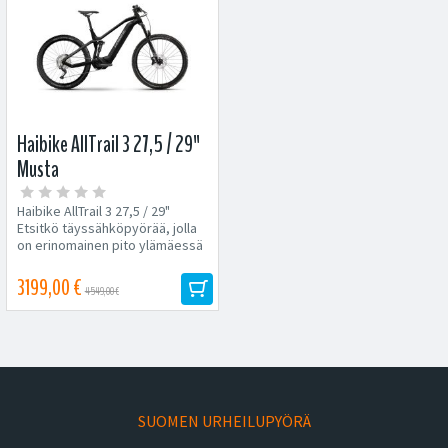
Haibike AllTrail 3 27,5 / 29"
Musta
Haibike AllTrail 3 27,5 / 29"
Etsitkö täyssähköpyörää, jolla
on erinomainen pito ylämäessä
ja ketteryys alamäessä?...
3199,00 €
4549,00 €
SUOMEN URHEILUPYÖRÄ