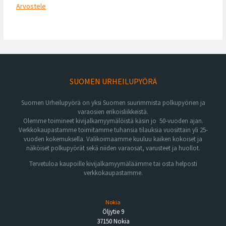
Arvostele
SUOMEN URHEILUPYÖRÄ
Suomen Urheilupyörä on yksi Suomen suurimmista polkupyörien ja
varaosien erikoisliikkeistä.
Olemme toimineet kivijalkamyymälöistä käsin jo 50-vuoden ajan.
Verkkokaupastamme toimitamme tuhansia tilauksia vuosittain yli 25-
vuoden kokemuksella. Valikoimaamme kuuluu kaiken kokoiset ja
näköiset polkupyörät sekä niiden varaosat, varusteet ja huollot.
Tervetuloa kaupoille kivijalkamyymäläämme tai osta helposti
verkkokaupastamme.
Nokia
Öljytie 9
37150 Nokia