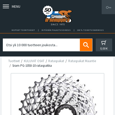
MENU
NOPEAT TOIMITUKSET
30 PÄIVÄN PALAUTUSOIKEUS
100 % TOIMITUSVARMUUS
0,00 €
Tuotteet
KULUVAT OSAT
Rataspakat
Rataspakat Maantie
Sram PG-1050-10 rataspakka