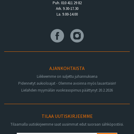
Puh. 010 411 29 82
Ark. 9.30-17.30
La. 9.00-14.00
AJANKOHTAISTA
Liikkeemme on suljettu juhannuksena
Pidennetyt aukioloajat - Olemme avoinna myös lauantaisin!
Lielahden myymälän vuokrasopimus päättynyt 20.2.2026
TILAA UUTISKIRJEEMME
Tilaamalla uutiskirjeemme saat uusimmat edut suoraan sähköpostiisi.