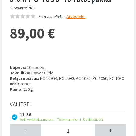
Tuotenro: 2810
Ei arvosteluita |
Arvostele
89,00
€
Nopeus:
10-speed
Tekniikka:
Power Glide
Ketjusuositus:
PC-1090R, PC-1090, PC-1070, PC-1050, PC-1030
Väri:
Hopea
Paino:
250 g
VALITSE:
11-36
Heti verkkokaupassa – Toimitusaika 4–8 arkipäivää
-
+