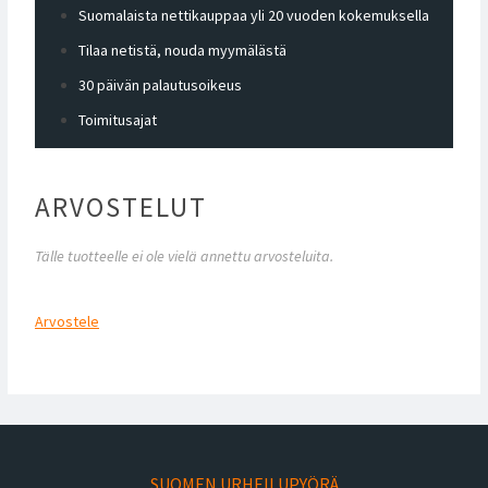
Suomalaista nettikauppaa yli 20 vuoden kokemuksella
Tilaa netistä, nouda myymälästä
30 päivän palautusoikeus
Toimitusajat
ARVOSTELUT
Tälle tuotteelle ei ole vielä annettu arvosteluita.
Arvostele
SUOMEN URHEILUPYÖRÄ