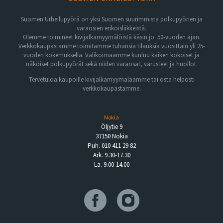
Suomen Urheilupyörä on yksi Suomen suurimmista polkupyörien ja
varaosien erikoisliikkeistä.
Olemme toimineet kivijalkamyymälöistä käsin jo 50-vuoden ajan.
Verkkokaupastamme toimitamme tuhansia tilauksia vuosittain yli 25-
vuoden kokemuksella. Valikoimaamme kuuluu kaiken kokoiset ja
näköiset polkupyörät sekä niiden varaosat, varusteet ja huollot.
Tervetuloa kaupoille kivijalkamyymäläämme tai osta helposti
verkkokaupastamme.
Nokia
Öljytie 9
37150 Nokia
Puh. 010 411 29 82
Ark. 9.30-17.30
La. 9.00-14.00