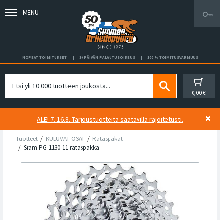
MENU
NOPEAT TOIMITUKSET
30 PÄIVÄN PALAUTUSOIKEUS
100 % TOIMITUSVARMUUS
0,00 €
ALE! 7.-16.8. Tarjoustuotteita saatavilla rajoitetusti.
Tuotteet
KULUVAT OSAT
Rataspakat
Sram PG-1130-11 rataspakka