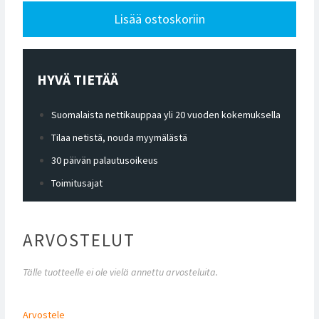
Lisää ostoskoriin
HYVÄ TIETÄÄ
Suomalaista nettikauppaa yli 20 vuoden kokemuksella
Tilaa netistä, nouda myymälästä
30 päivän palautusoikeus
Toimitusajat
ARVOSTELUT
Tälle tuotteelle ei ole vielä annettu arvosteluita.
Arvostele