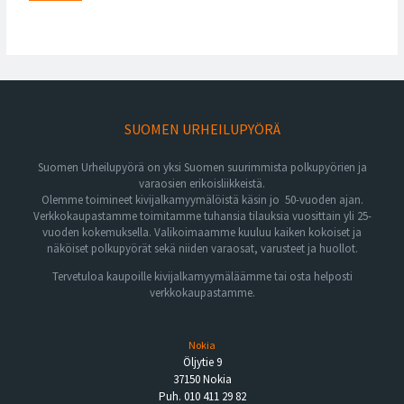
SUOMEN URHEILUPYÖRÄ
Suomen Urheilupyörä on yksi Suomen suurimmista polkupyörien ja
varaosien erikoisliikkeistä.
Olemme toimineet kivijalkamyymälöistä käsin jo 50-vuoden ajan.
Verkkokaupastamme toimitamme tuhansia tilauksia vuosittain yli 25-
vuoden kokemuksella. Valikoimaamme kuuluu kaiken kokoiset ja
näköiset polkupyörät sekä niiden varaosat, varusteet ja huollot.
Tervetuloa kaupoille kivijalkamyymäläämme tai osta helposti
verkkokaupastamme.
Nokia
Öljytie 9
37150 Nokia
Puh. 010 411 29 82