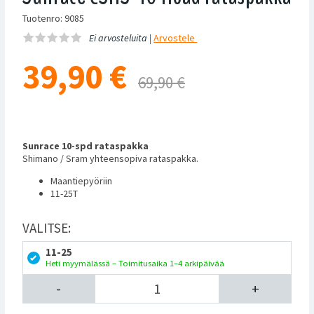
Tuotenro: 9085
Ei arvosteluita |
Arvostele
39,90
€
69,90 €
Sunrace 10-spd rataspakka
Shimano / Sram yhteensopiva rataspakka.
Maantiepyöriin
11-25T
VALITSE:
11-25
Heti myymälässä – Toimitusaika 1–4 arkipäivää
-
+