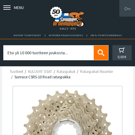
MENU
NOPEAT TOIMITUKSET
30 PÄIVÄN PALAUTUSOIKEUS
100 % TOIMITUSVARMUUS
0,00 €
Tuotteet
KULUVAT OSAT
Rataspakat
Rataspakat Maantie
Sunrace CSRS-10 Road rataspakka