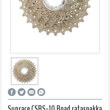
Sunrace CSRS-10 Road rataspakka