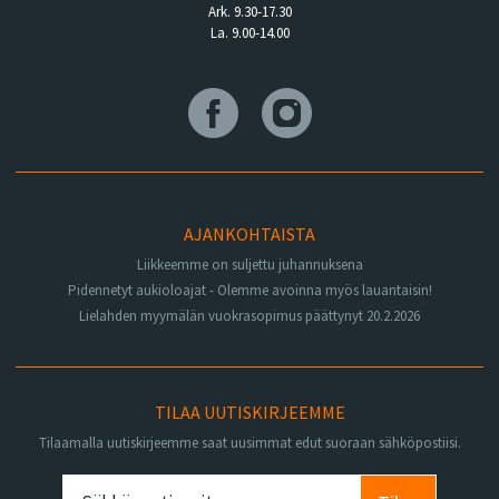
Ark. 9.30-17.30
La. 9.00-14.00
AJANKOHTAISTA
Liikkeemme on suljettu juhannuksena
Pidennetyt aukioloajat - Olemme avoinna myös lauantaisin!
Lielahden myymälän vuokrasopimus päättynyt 20.2.2026
TILAA UUTISKIRJEEMME
Tilaamalla uutiskirjeemme saat uusimmat edut suoraan sähköpostiisi.