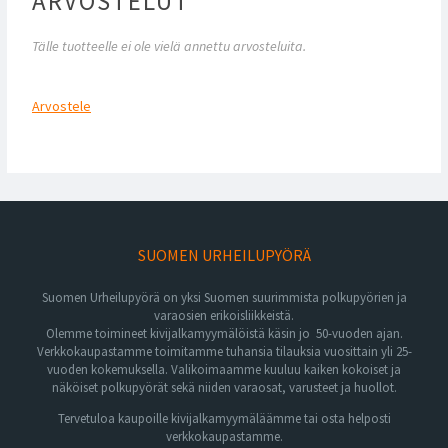
ARVOSTELUT
Tälle tuotteelle ei ole vielä annettu arvosteluita.
Arvostele
SUOMEN URHEILUPYÖRÄ
Suomen Urheilupyörä on yksi Suomen suurimmista polkupyörien ja
varaosien erikoisliikkeistä.
Olemme toimineet kivijalkamyymälöistä käsin jo 50-vuoden ajan.
Verkkokaupastamme toimitamme tuhansia tilauksia vuosittain yli 25-
vuoden kokemuksella. Valikoimaamme kuuluu kaiken kokoiset ja
näköiset polkupyörät sekä niiden varaosat, varusteet ja huollot.
Tervetuloa kaupoille kivijalkamyymäläämme tai osta helposti
verkkokaupastamme.