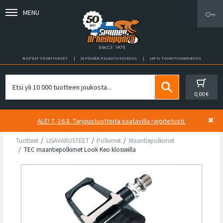
MENU
NOPEAT TOIMITUKSET
30 PÄIVÄN PALAUTUSOIKEUS
100 % TOIMITUSVARMUUS
0,00 €
ALE! 7.-16.8. Tarjoustuotteita saatavilla rajoitetusti.
Tuotteet
LISÄVARUSTEET
Polkimet
Maantiepolkimet
TEC maantiepolkimet Look Keo klosseilla