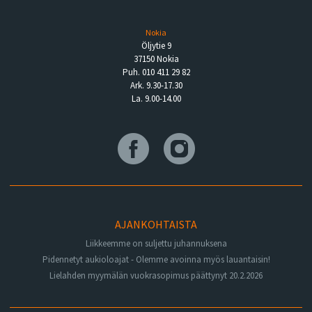
Nokia
Öljytie 9
37150 Nokia
Puh. 010 411 29 82
Ark. 9.30-17.30
La. 9.00-14.00
AJANKOHTAISTA
Liikkeemme on suljettu juhannuksena
Pidennetyt aukioloajat - Olemme avoinna myös lauantaisin!
Lielahden myymälän vuokrasopimus päättynyt 20.2.2026