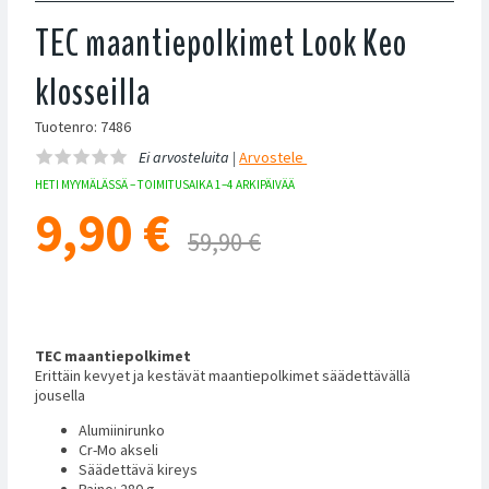
TEC maantiepolkimet Look Keo
klosseilla
Tuotenro: 7486
Ei arvosteluita |
Arvostele
HETI MYYMÄLÄSSÄ – TOIMITUSAIKA 1–4 ARKIPÄIVÄÄ
9,90
€
59,90 €
TEC maantiepolkimet
Erittäin kevyet ja kestävät maantiepolkimet säädettävällä
jousella
Alumiinirunko
Cr-Mo akseli
Säädettävä kireys
Paino: 280 g