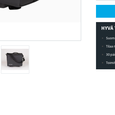
HYVÄ 
Suoma
Tilaa
30 pä
Toimi