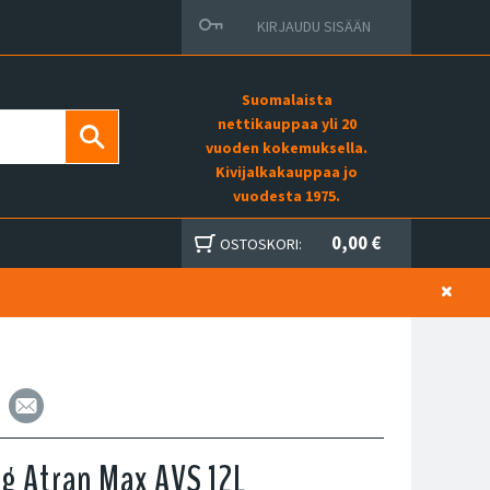
KIRJAUDU SISÄÄN
Suomalaista
nettikauppaa yli 20
vuoden kokemuksella.
Kivijalkakauppaa jo
vuodesta 1975.
0,00 €
OSTOSKORI:
g Atran Max AVS 12L