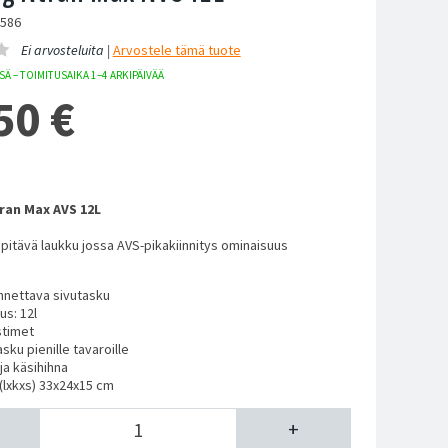
1586
Ei arvosteluita |
Arvostele
tämä tuote
Ä – TOIMITUSAIKA 1–4 ARKIPÄIVÄÄ
50
€
ran Max AVS 12L
pitävä laukku jossa AVS-pikakiinnitys ominaisuus
nnettava sivutasku
us: 12l
stimet
sku pienille tavaroille
ja käsihihna
 (lxkxs) 33x24x15 cm
+