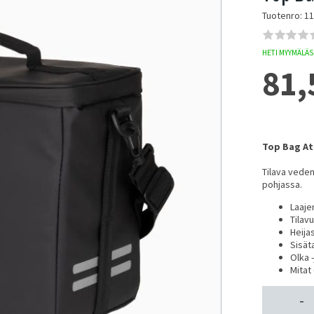
Tuotenro: 1
HETI MYYMÄLÄSS
81,
Top Bag At
Tilava veden
pohjassa.
Laaje
Tilavu
Heija
Sisäta
Olka -
Mitat
-