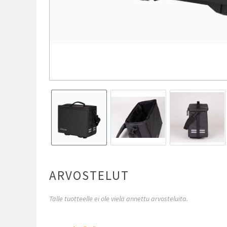
ARVOSTELUT
Tälle tuotteelle ei ole vielä annettu arvosteluita.