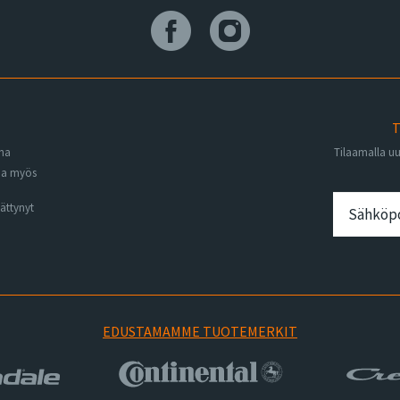
T
ena
Tilaamalla u
na myös
ättynyt
EDUSTAMAMME TUOTEMERKIT