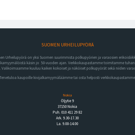
SUOMEN URHEILUPYÖRÄ
n Urheilupyörä on yksi Suomen suurimmista polkupyörien ja varaosien erikoisliikk
lkamyymälöistä käsin jo 50-vuoden ajan. Verkkokaupastamme toimitamme tuhansia 
Valikoimaamme kuuluu kaiken kokoiset ja näköiset polkupyörät sekä niiden varaos
Tervetuloa kaupoille kivijalkamyymäläämme tai osta helposti verkkokaupastamme
Nokia
Öljytie 9
37150 Nokia
Puh. 010 411 29 82
Ark. 9.30-17.30
La. 9.00-14.00