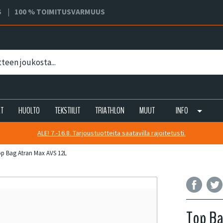
S
100 % TOIMITUSVARMUUS
AT
HUOLTO
TEKSTIILIT
TRIATHLON
MUUT
INFO
ALE! 7.-16.8. Tarjoustuotteita saatavilla rajoitetusti.
p Bag Atran Max AVS 12L
Top Ba