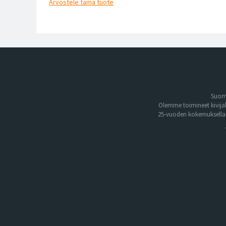
Arvostele
tämä tuote
Suome
Olemme toimineet kivija
25-vuoden kokemuksella. 