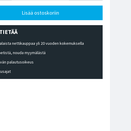
Lisää ostoskoriin
TIETÄÄ
laista nettikauppaa yli 20 vuoden kokemuksella
 netistä, nouda myymälästä
ivän palautusoikeus
tusajat