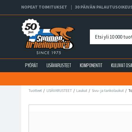
NOPEAT TOIMITUKSET
30 PÄIVÄN PALAUTUSOIKEU
PYÖRÄT
LISÄVARUSTEET
KOMPONENTIT
KULUVAT OS
Tuotteet
LISÄVARUSTEET
Laukut
Sivu- ja tankolaukut
To