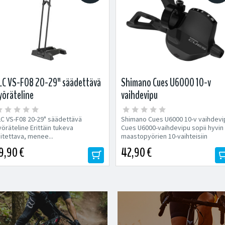
LC VS-F08 20-29" säädettävä
Shimano Cues U6000 10-v
yöräteline
vaihdevipu
LC VS-F08 20-29" säädettävä
Shimano Cues U6000 10-v vaihdevi
öräteline Erittäin tukeva
Cues U6000-vaihdevipu sopii hyvin
itettava, menee...
maastopyörien 10-vaihteisiin
voimansiirtoihin....
9,90 €
42,90 €