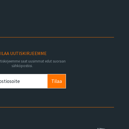
ILAA UUTISKIRJEEMME
utiskirjeemme saat uusimmat edut suoraan
sähköpostiisi.
Tilaa