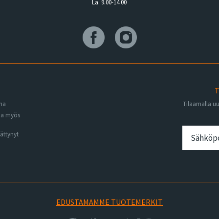
La. 9.00-14.00
T
ena
Tilaamalla u
na myös
ättynyt
EDUSTAMAMME TUOTEMERKIT