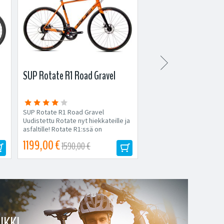

SUP Rotate R1 Road Gravel
Cannondale Tesoro X 
SUP Rotate R1 Road Gravel
Cannondale Tesoro X 2 
Uudistettu Rotate nyt hiekkateille ja
sporttisen työmatkapyör
asfaltille! Rotate R1:ssä on
sykkii villi ja seikkailunhal
erinomainen Shimano Sora-
1199,00 €
2999,00 €
1590,00 €
3499,00 €
osasarja,...