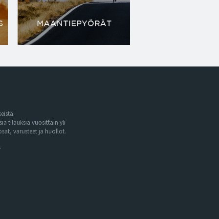
eistä.
tilauksia vuosittain yli
at, varusteet ja huollot.
.