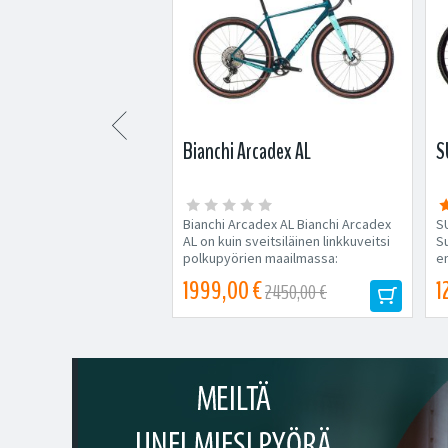

e Synapse Carbon 2
Bianchi Arcadex AL
S
 Synapse Carbon 2 RL
Bianchi Arcadex AL Bianchi Arcadex
S
 Synapse Carbon 2 RL
AL on kuin sveitsiläinen linkkuveitsi
S
ä on jäykkä, nopea ja
polkupyörien maailmassa:
en
ukava ajaa....
monipuolinen, kestävä...
 €
1999,00 €
1
5199,00 €
2450,00 €
Tilapäisesti loppu