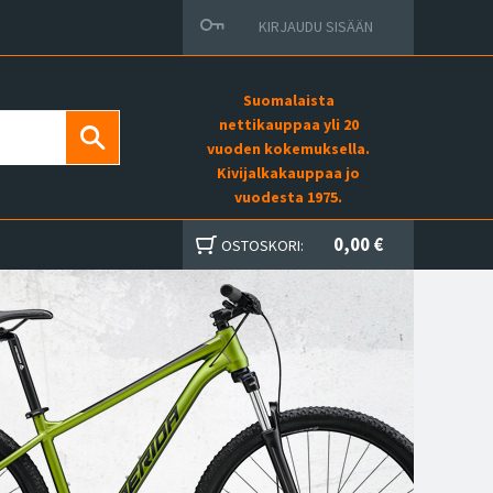
KIRJAUDU SISÄÄN
Suomalaista
nettikauppaa yli 20
vuoden kokemuksella.
Kivijalkakauppaa jo
vuodesta 1975.
0,00 €
OSTOSKORI: