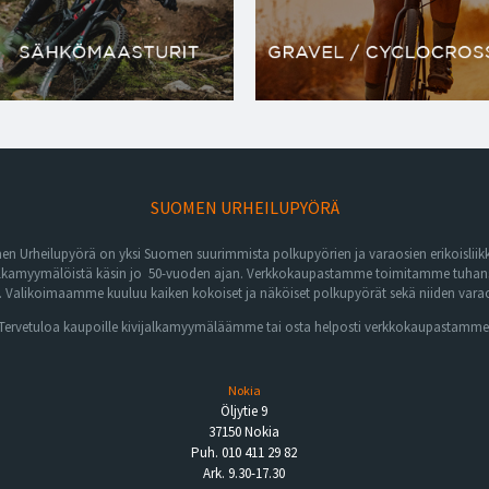
SUOMEN URHEILUPYÖRÄ
n Urheilupyörä on yksi Suomen suurimmista polkupyörien ja varaosien erikoisliikk
lkamyymälöistä käsin jo 50-vuoden ajan. Verkkokaupastamme toimitamme tuhansia 
Valikoimaamme kuuluu kaiken kokoiset ja näköiset polkupyörät sekä niiden varaos
Tervetuloa kaupoille kivijalkamyymäläämme tai osta helposti verkkokaupastamme
Nokia
Öljytie 9
37150 Nokia
Puh. 010 411 29 82
Ark. 9.30-17.30