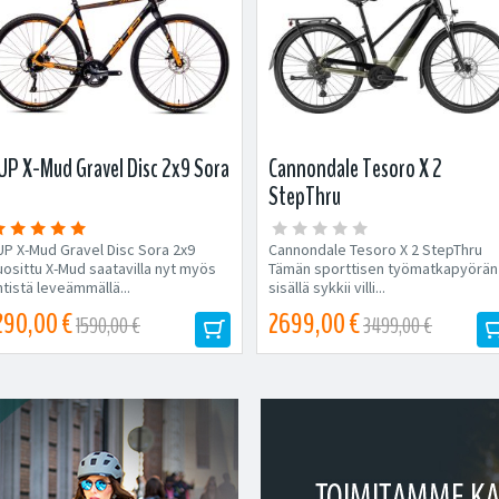
UP X-Mud Gravel Disc 2x9 Sora
Cannondale Tesoro X 2
StepThru
UP X-Mud Gravel Disc Sora 2x9
Cannondale Tesoro X 2 StepThru
uosittu X-Mud saatavilla nyt myös
Tämän sporttisen työmatkapyörän
tistä leveämmällä...
sisällä sykkii villi...
290,00 €
2699,00 €
1590,00 €
3499,00 €