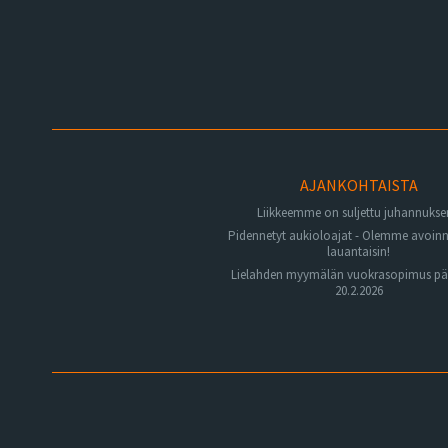
AJANKOHTAISTA
Liikkeemme on suljettu juhannuks
Pidennetyt aukioloajat - Olemme avoin
lauantaisin!
Lielahden myymälän vuokrasopimus pä
20.2.2026