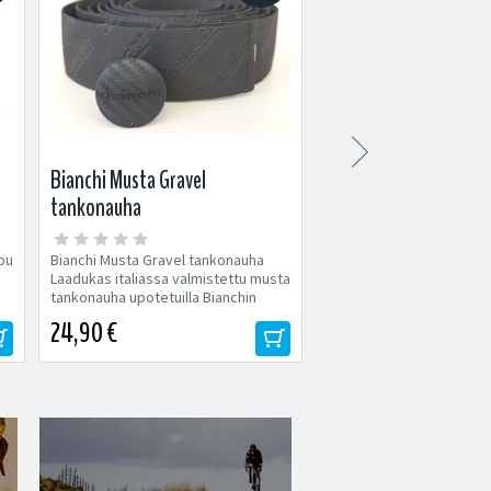

Bianchi Musta Gravel
XLC Proxima Pro CL-S
tankonauha
takavalo
pu
Bianchi Musta Gravel tankonauha
XLC Proxima Pro CL-S25 et
Laadukas italiassa valmistettu musta
takavalo Valaisinsetti XL
tankonauha upotetuilla Bianchin
Pro CL-S25 on täydellinen
logoilla. Tavallista...
pyöräilijöille,...
24,90 €
49,90 €
59,90 €