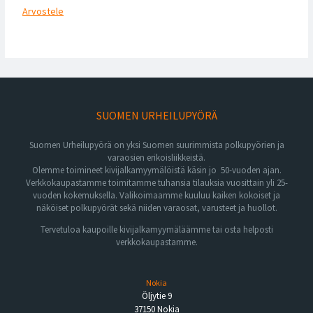
Arvostele
SUOMEN URHEILUPYÖRÄ
Suomen Urheilupyörä on yksi Suomen suurimmista polkupyörien ja
varaosien erikoisliikkeistä.
Olemme toimineet kivijalkamyymälöistä käsin jo 50-vuoden ajan.
Verkkokaupastamme toimitamme tuhansia tilauksia vuosittain yli 25-
vuoden kokemuksella. Valikoimaamme kuuluu kaiken kokoiset ja
näköiset polkupyörät sekä niiden varaosat, varusteet ja huollot.
Tervetuloa kaupoille kivijalkamyymäläämme tai osta helposti
verkkokaupastamme.
Nokia
Öljytie 9
37150 Nokia