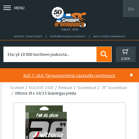
MENU
NOPEAT TOIMITUKSET
30 PÄIVÄN PALAUTUSOIKEUS
100 % TOIMITUSVARMUUS
0,00 €
ALE! 7.-16.8. Tarjoustuotteita saatavilla rajoitetusti.
Tuotteet
KULUVAT OSAT
Renkaat
Sisärenkaat
29" Sisärenkaat
Vittoria 29 x 3.0/3.5 Sisärengas presta