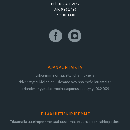
Puh. 010 411 29 82
Ark. 9.30-17.30
La. 9.00-14.00
AJANKOHTAISTA
Liikkeemme on suljettu juhannuksena
Pidennetyt aukioloajat - Olemme avoinna myös lauantaisin!
Lielahden myymälän vuokrasopimus päättynyt 20.2.2026
TILAA UUTISKIRJEEMME
Tilaamalla uutiskirjeemme saat uusimmat edut suoraan sähköpostiisi.