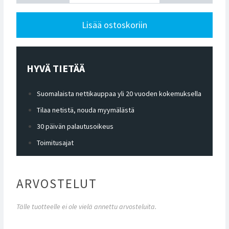
Lisää ostoskoriin
HYVÄ TIETÄÄ
Suomalaista nettikauppaa yli 20 vuoden kokemuksella
Tilaa netistä, nouda myymälästä
30 päivän palautusoikeus
Toimitusajat
ARVOSTELUT
Tälle tuotteelle ei ole vielä annettu arvosteluita.