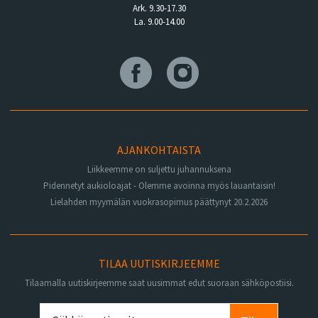
Ark. 9.30-17.30
La. 9.00-14.00
AJANKOHTAISTA
Liikkeemme on suljettu juhannuksena
Pidennetyt aukioloajat - Olemme avoinna myös lauantaisin!
Lielahden myymälän vuokrasopimus päättynyt 20.2.2026
TILAA UUTISKIRJEEMME
Tilaamalla uutiskirjeemme saat uusimmat edut suoraan sähköpostiisi.