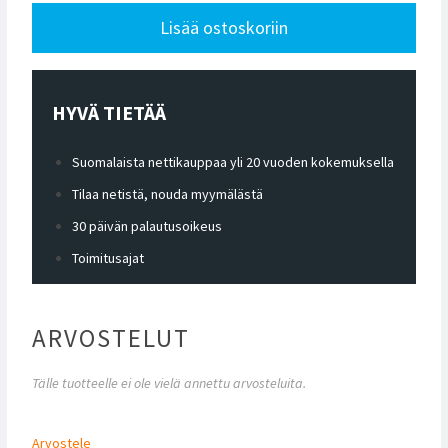
Lisää ostoskoriin
HYVÄ TIETÄÄ
Suomalaista nettikauppaa yli 20 vuoden kokemuksella
Tilaa netistä, nouda myymälästä
30 päivän palautusoikeus
Toimitusajat
ARVOSTELUT
Tälle tuotteelle ei ole vielä annettu arvosteluita.
Arvostele