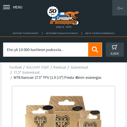
MENU
NOPEAT TOIMITUKSET
30 PÄIVÄN PALAUTUSOIKEUS
100 % TOIMITUSVARMUUS
0,00 €
Tuotteet
KULUVAT OSAT
Renkaat
Sisärenkaat
27,5" Sisärenkaat
WTB Nanoair 27.5" TPU (1.9-2.5") Presta 48mm sisärengas