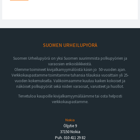
SUOMEN URHEILUPYÖRÄ
Suomen Urheilupyörä on yksi Suomen suurimmista polkupyörien ja
varaosien erikoisliikkeistä.
Olemme toimineet kivijalkamyymälöistä käsin jo 50-vuoden ajan.
Verkkokaupastamme toimitamme tuhansia tilauksia vuosittain yli 25-
vuoden kokemuksella. Valikoimaamme kuuluu kaiken kokoiset ja
näköiset polkupyörät sekä niiden varaosat, varusteet ja huollot.
Tervetuloa kaupoille kivijalkamyymäläämme tai osta helposti
verkkokaupastamme.
Nokia
Öljytie 9
37150 Nokia
Puh. 010 411 29 82