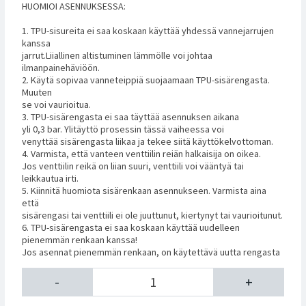
HUOMIOI ASENNUKSESSA:
1. TPU-sisureita ei saa koskaan käyttää yhdessä vannejarrujen
kanssa
jarrut.Liiallinen altistuminen lämmölle voi johtaa
ilmanpainehäviöön.
2. Käytä sopivaa vanneteippiä suojaamaan TPU-sisärengasta.
Muuten
se voi vaurioitua.
3. TPU-sisärengasta ei saa täyttää asennuksen aikana
yli 0,3 bar. Ylitäyttö prosessin tässä vaiheessa voi
venyttää sisärengasta liikaa ja tekee siitä käyttökelvottoman.
4. Varmista, että vanteen venttiilin reiän halkaisija on oikea.
Jos venttiilin reikä on liian suuri, venttiili voi vääntyä tai
leikkautua irti.
5. Kiinnitä huomiota sisärenkaan asennukseen. Varmista aina
että
sisärengasi tai venttiili ei ole juuttunut, kiertynyt tai vaurioitunut.
6. TPU-sisärengasta ei saa koskaan käyttää uudelleen
pienemmän renkaan kanssa!
Jos asennat pienemmän renkaan, on käytettävä uutta rengasta
-
+