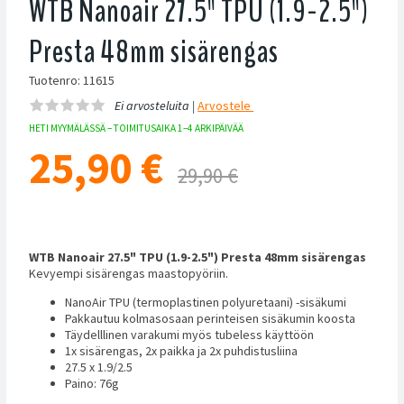
WTB Nanoair 27.5" TPU (1.9-2.5")
Presta 48mm sisärengas
Tuotenro: 11615
Ei arvosteluita |
Arvostele
HETI MYYMÄLÄSSÄ – TOIMITUSAIKA 1–4 ARKIPÄIVÄÄ
25,90
€
29,90 €
WTB Nanoair 27.5" TPU (1.9-2.5") Presta 48mm sisärengas
Kevyempi sisärengas maastopyöriin.
NanoAir TPU (termoplastinen polyuretaani) -sisäkumi
Pakkautuu kolmasosaan perinteisen sisäkumin koosta
Täydelllinen varakumi myös tubeless käyttöön
1x sisärengas, 2x paikka ja 2x puhdistusliina
27.5 x 1.9/2.5
Paino: 76g