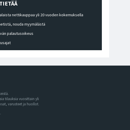
TIETÄÄ
laista nettikauppaa yli 20 vuoden kokemuksella
 netistä, nouda myymälästä
ivän palautusoikeus
tusajat
eistä.
tilauksia vuosittain yli
at, varusteet ja huollot.
.