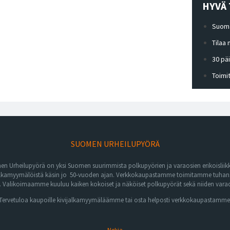
HYVÄ 
Suoma
Tilaa
30 pä
Toimi
SUOMEN URHEILUPYÖRÄ
n Urheilupyörä on yksi Suomen suurimmista polkupyörien ja varaosien erikoisliikk
lkamyymälöistä käsin jo 50-vuoden ajan. Verkkokaupastamme toimitamme tuhansia 
Valikoimaamme kuuluu kaiken kokoiset ja näköiset polkupyörät sekä niiden varaos
Tervetuloa kaupoille kivijalkamyymäläämme tai osta helposti verkkokaupastamme
Nokia