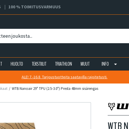
S
100 % TOIMITUSVARMUUS
AT
HUOLTO
TEKSTIILIT
TRIATHLON
MUUT
INFO
ALE! 7.-16.8. Tarjoustuotteita saatavilla rajoitetusti.
nkaat
WTB Nanoair 29" TPU (2.5-3.0") Presta 48mm sisärengas
WTB Na