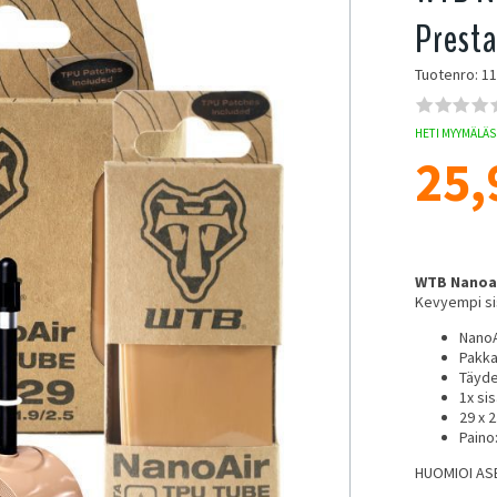
Prest
Tuotenro: 1
HETI MYYMÄLÄSS
25,
WTB Nanoai
Kevyempi si
NanoA
Pakka
Täyde
1x sis
29 x 2
Paino
HUOMIOI AS