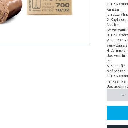
1. TPU-sisur
kanssa
jarrut.Liial
2. Käytä so
Muuten
se voi vaurio
3. TPU-sisär
yli 0,3 bar. 
venyttää sis
4. Varmista, 
Jos venttiili
irti.
5. Kiinnitä 
sisärengasi t
6. TPU-sisä
renkaan kan
Jos asennat
-