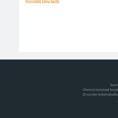
Arvostele
tämä tuote
Suome
Olemme toimineet kivija
25-vuoden kokemuksella. 