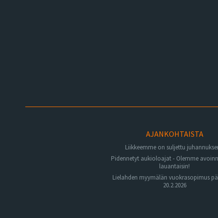
AJANKOHTAISTA
Liikkeemme on suljettu juhannuks
Pidennetyt aukioloajat - Olemme avoin
lauantaisin!
Lielahden myymälän vuokrasopimus pä
20.2.2026