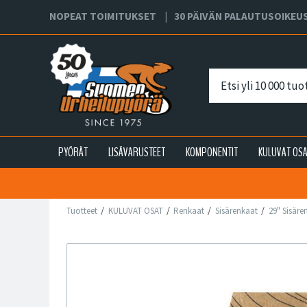
NOPEAT TOIMITUKSET
30 PÄIVÄN PALAUTUSOIKEU
PYÖRÄT
LISÄVARUSTEET
KOMPONENTIT
KULUVAT OS
Tuotteet
KULUVAT OSAT
Renkaat
Sisärenkaat
29" Sisäre