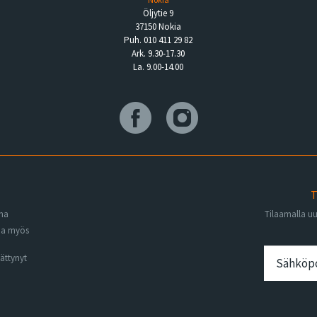
Öljytie 9
37150 Nokia
Puh. 010 411 29 82
Ark. 9.30-17.30
La. 9.00-14.00
T
ena
Tilaamalla u
na myös
ättynyt