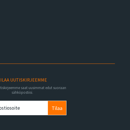
ILAA UUTISKIRJEEMME
utiskirjeemme saat uusimmat edut suoraan
sähköpostiisi.
Tilaa