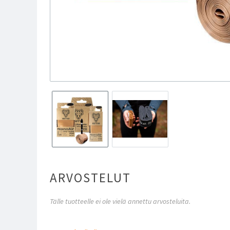
ARVOSTELUT
Tälle tuotteelle ei ole vielä annettu arvosteluita.