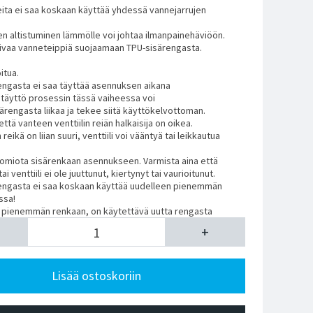
eita ei saa koskaan käyttää yhdessä vannejarrujen
linen altistuminen lämmölle voi johtaa ilmanpainehäviöön.
pivaa vanneteippiä suojaamaan TPU-sisärengasta.
itua.
engasta ei saa täyttää asennuksen aikana
Ylitäyttö prosessin tässä vaiheessa voi
ärengasta liikaa ja tekee siitä käyttökelvottoman.
että vanteen venttiilin reiän halkaisija on oikea.
n reikä on liian suuri, venttiili voi vääntyä tai leikkautua
huomiota sisärenkaan asennukseen. Varmista aina että
ai venttiili ei ole juuttunut, kiertynyt tai vaurioitunut.
rengasta ei saa koskaan käyttää uudelleen pienemmän
ssa!
 pienemmän renkaan, on käytettävä uutta rengasta
+
Lisää ostoskoriin