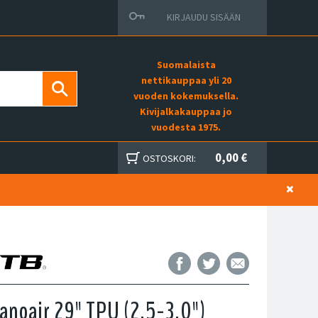
KIRJAUDU SISÄÄN
Suomalaista
nettikauppaa yli 20
vuoden kokemuksella.
Kivijalkakauppaa jo
vuodesta 1975.
0,00 €
OSTOSKORI:
noair 29" TPU (2.5-3.0")