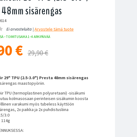
a 48mm sisärengas
1614
Ei arvosteluita |
Arvostele
tämä tuote
Ä – TOIMITUSAIKA 1–4 ARKIPÄIVÄÄ
90
€
29,90 €
r 29" TPU (2.5-3.0") Presta 48mm sisärengas
särengas maastopyöriin.
ir TPU (termoplastinen polyuretaani) -sisäkumi
utuu kolmasosaan perinteisen sisäkumin koosta
lllinen varakumi myös tubeless käyttöön
ärengas, 2x paikka ja 2x puhdistusliina
.5/3.0
: 114g
ENNUKSESSA: