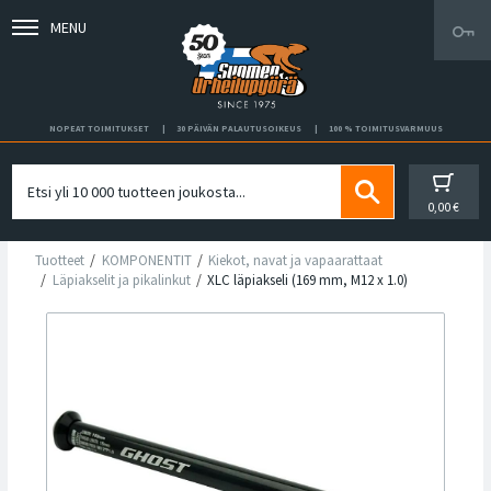
MENU
NOPEAT TOIMITUKSET
30 PÄIVÄN PALAUTUSOIKEUS
100 % TOIMITUSVARMUUS
0,00 €
Tuotteet
KOMPONENTIT
Kiekot, navat ja vapaarattaat
Läpiakselit ja pikalinkut
XLC läpiakseli (169 mm, M12 x 1.0)