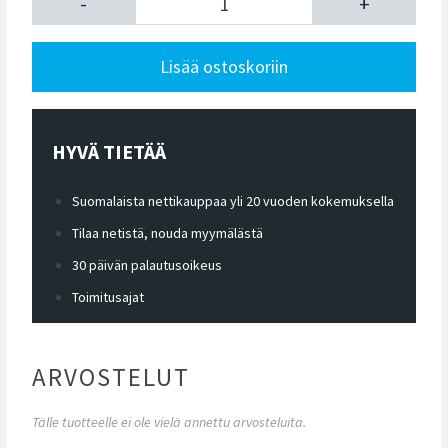
-
+
Lisää ostoskoriin
HYVÄ TIETÄÄ
Suomalaista nettikauppaa yli 20 vuoden kokemuksella
Tilaa netistä, nouda myymälästä
30 päivän palautusoikeus
Toimitusajat
ARVOSTELUT
Tälle tuotteelle ei ole vielä annettu arvosteluita.