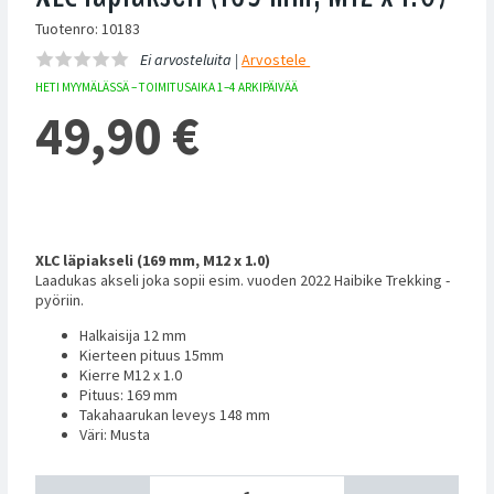
Tuotenro: 10183
Ei arvosteluita |
Arvostele
HETI MYYMÄLÄSSÄ – TOIMITUSAIKA 1–4 ARKIPÄIVÄÄ
49,90
€
XLC läpiakseli
(169 mm, M12 x 1.0)
Laadukas akseli joka sopii esim. vuoden 2022 Haibike Trekking -
pyöriin.
Halkaisija 12 mm
Kierteen pituus 15mm
Kierre M12 x 1.0
Pituus: 169 mm
Takahaarukan leveys 148 mm
Väri: Musta