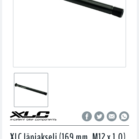
XLC läpiakseli (169 mm, M12 x 1.0)