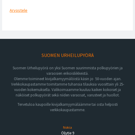
Arvostele
SUOMEN URHEILUPYÖRÄ
Suomen Urheilupyörä on yksi Suomen suurimmista polkupyörien ja
varaosien erikoisliikkeistä.
Olemme toimineet kivijalkamyymälöistä käsin jo 50-vuoden ajan.
Verkkokaupastamme toimitamme tuhansia tilauksia vuosittain yli 25-
vuoden kokemuksella. Valikoimaamme kuuluu kaiken kokoiset ja
näköiset polkupyörät sekä niiden varaosat, varusteet ja huollot.
Tervetuloa kaupoille kivijalkamyymäläämme tai osta helposti
verkkokaupastamme.
Nokia
Öljytie 9