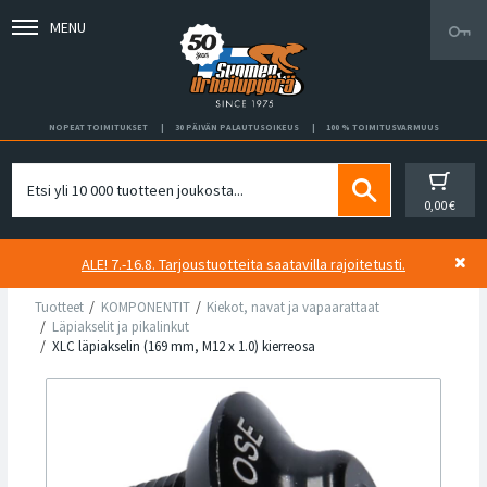
MENU
NOPEAT TOIMITUKSET
30 PÄIVÄN PALAUTUSOIKEUS
100 % TOIMITUSVARMUUS
0,00 €
ALE! 7.-16.8. Tarjoustuotteita saatavilla rajoitetusti.
Tuotteet
KOMPONENTIT
Kiekot, navat ja vapaarattaat
Läpiakselit ja pikalinkut
XLC läpiakselin (169 mm, M12 x 1.0) kierreosa