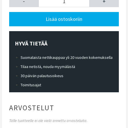
-
+
Lisää ostoskoriin
HYVÄ TIETÄÄ
Suomalaista nettikauppaa yli 20 vuoden kokemuksella
Tilaa netistä, nouda myymälästä
30 päivän palautusoikeus
Toimitusajat
ARVOSTELUT
Tälle tuotteelle ei ole vielä annettu arvosteluita.