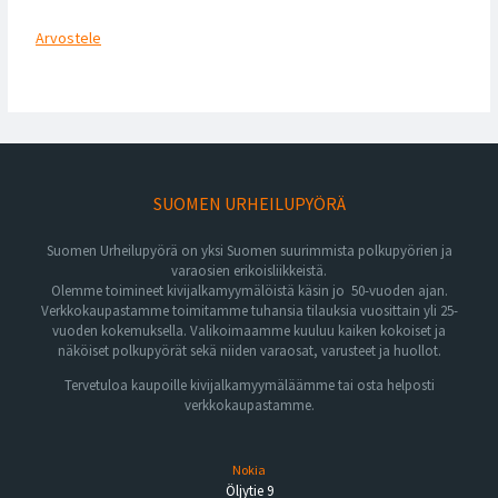
Arvostele
SUOMEN URHEILUPYÖRÄ
Suomen Urheilupyörä on yksi Suomen suurimmista polkupyörien ja
varaosien erikoisliikkeistä.
Olemme toimineet kivijalkamyymälöistä käsin jo 50-vuoden ajan.
Verkkokaupastamme toimitamme tuhansia tilauksia vuosittain yli 25-
vuoden kokemuksella. Valikoimaamme kuuluu kaiken kokoiset ja
näköiset polkupyörät sekä niiden varaosat, varusteet ja huollot.
Tervetuloa kaupoille kivijalkamyymäläämme tai osta helposti
verkkokaupastamme.
Nokia
Öljytie 9