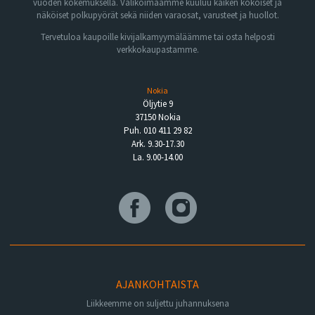
vuoden kokemuksella. Valikoimaamme kuuluu kaiken kokoiset ja
näköiset polkupyörät sekä niiden varaosat, varusteet ja huollot.
Tervetuloa kaupoille kivijalkamyymäläämme tai osta helposti
verkkokaupastamme.
Nokia
Öljytie 9
37150 Nokia
Puh. 010 411 29 82
Ark. 9.30-17.30
La. 9.00-14.00
AJANKOHTAISTA
Liikkeemme on suljettu juhannuksena