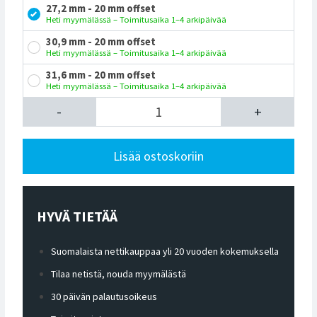
27,2 mm - 20 mm offset
Heti myymälässä – Toimitusaika 1–4 arkipäivää
30,9 mm - 20 mm offset
Heti myymälässä – Toimitusaika 1–4 arkipäivää
31,6 mm - 20 mm offset
Heti myymälässä – Toimitusaika 1–4 arkipäivää
-
+
Lisää ostoskoriin
HYVÄ TIETÄÄ
Suomalaista nettikauppaa yli 20 vuoden kokemuksella
Tilaa netistä, nouda myymälästä
30 päivän palautusoikeus