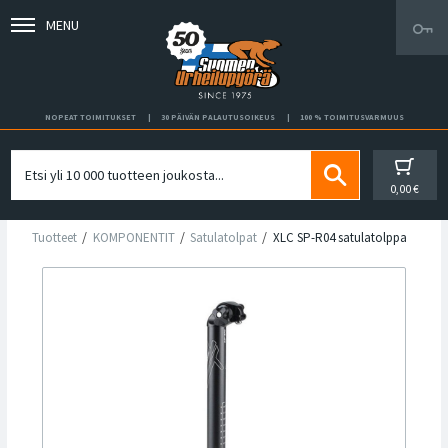
MENU
NOPEAT TOIMITUKSET
30 PÄIVÄN PALAUTUSOIKEUS
100 % TOIMITUSVARMUUS
0,00 €
Tuotteet
KOMPONENTIT
Satulatolpat
XLC SP-R04 satulatolppa