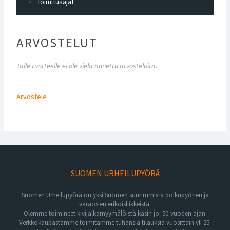
Toimitusajat
ARVOSTELUT
Tälle tuotteelle ei ole vielä annettu arvosteluita.
Arvostele
SUOMEN URHEILUPYÖRÄ
Suomen Urheilupyörä on yksi Suomen suurimmista polkupyörien ja
varaosien erikoisliikkeistä.
Olemme toimineet kivijalkamyymälöistä käsin jo 50-vuoden ajan.
Verkkokaupastamme toimitamme tuhansia tilauksia vuosittain yli 25-