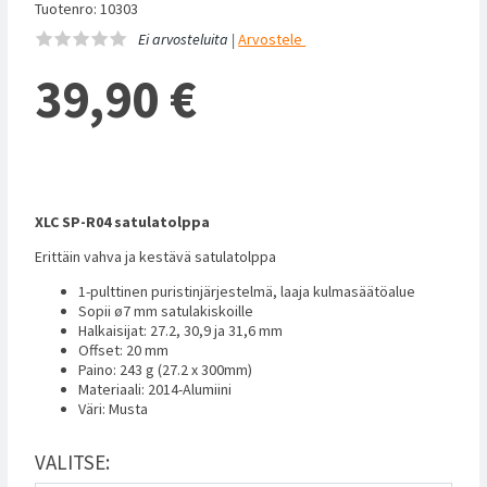
Tuotenro: 10303
Ei arvosteluita |
Arvostele
39,90
€
XLC SP-R04 satulatolppa
Erittäin vahva ja kestävä satulatolppa
1-pulttinen puristinjärjestelmä, laaja kulmasäätöalue
Sopii ø7 mm satulakiskoille
Halkaisijat: 27.2, 30,9 ja 31,6 mm
Offset: 20 mm
Paino: 243 g (27.2 x 300mm)
Materiaali: 2014-Alumiini
Väri: Musta
VALITSE: