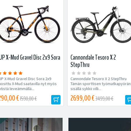
UP X-Mud Gravel Disc 2x9 Sora
Cannondale Tesoro X 2
StepThru
UP X-Mud Gravel Disc Sora 2x9
Cannondale Tesoro X 2 StepThru
uosittu X-Mud saatavilla nyt myös
Tämän sporttisen työmatkapyörän
tistä leveämmällä...
sisällä sykkii villi...
290,00 €
2699,00 €
1590,00 €
3499,00 €