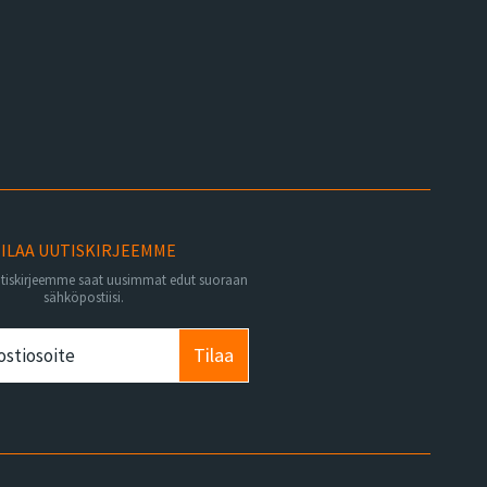
ILAA UUTISKIRJEEMME
utiskirjeemme saat uusimmat edut suoraan
sähköpostiisi.
Tilaa