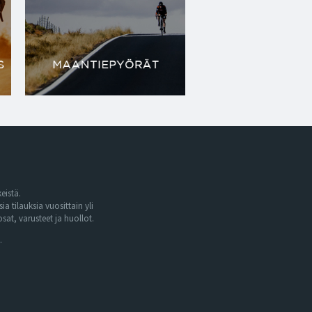
eistä.
tilauksia vuosittain yli
at, varusteet ja huollot.
.