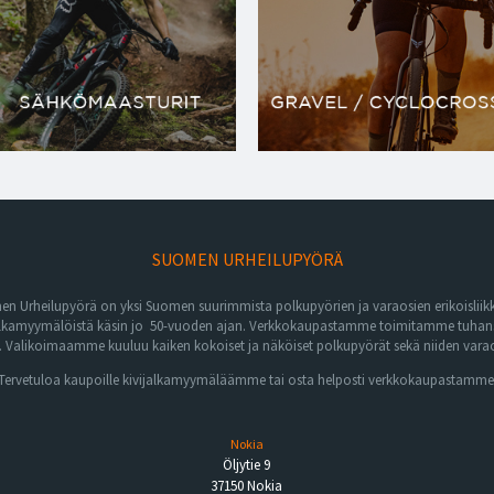
SUOMEN URHEILUPYÖRÄ
n Urheilupyörä on yksi Suomen suurimmista polkupyörien ja varaosien erikoisliikk
lkamyymälöistä käsin jo 50-vuoden ajan. Verkkokaupastamme toimitamme tuhansia 
Valikoimaamme kuuluu kaiken kokoiset ja näköiset polkupyörät sekä niiden varaos
Tervetuloa kaupoille kivijalkamyymäläämme tai osta helposti verkkokaupastamme
Nokia
Öljytie 9
37150 Nokia