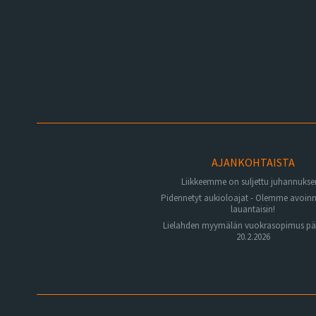
AJANKOHTAISTA
Liikkeemme on suljettu juhannuks
Pidennetyt aukioloajat - Olemme avoin
lauantaisin!
Lielahden myymälän vuokrasopimus pä
20.2.2026