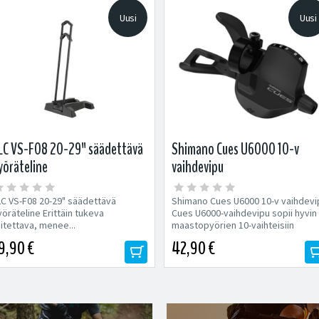
Uusi
Uusi
LC VS-F08 20-29" säädettävä
Shimano Cues U6000 10-v
yöräteline
vaihdevipu
LC VS-F08 20-29" säädettävä
Shimano Cues U6000 10-v vaihdevi
öräteline Erittäin tukeva
Cues U6000-vaihdevipu sopii hyvin
itettava, menee...
maastopyörien 10-vaihteisiin
voimansiirtoihin....
9,90 €
42,90 €