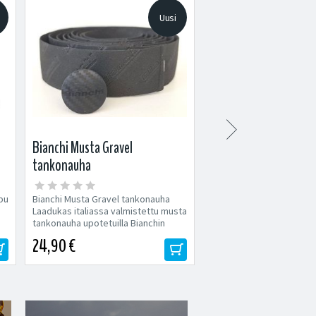
Uusi

Bianchi Musta Gravel
XLC Proxima Pro CL-S
tankonauha
takavalo
pu
Bianchi Musta Gravel tankonauha
XLC Proxima Pro CL-S25 et
Laadukas italiassa valmistettu musta
takavalo Valaisinsetti XL
tankonauha upotetuilla Bianchin
Pro CL-S25 on täydellinen
logoilla. Tavallista...
pyöräilijöille,...
24,90 €
49,90 €
59,90 €