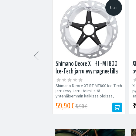
Uusi
Uusi

-10S levyjarrupala
Shimano Deore XT RT-MT800
X
B05S / B03S
Ice-Tech jarrulevy magneetilla
p
10S levyjarrupala
Shimano Deore XT RT-MT800 Ice-Tech
X
ntrattu levyjarrupala
jarrulevy Jarru toimii sitä
py
rruihin. Vastaava pala
yhtenäisemmin kaikissa oloissa,
Ta
on...
mitä...
59,90 €
3
5,90 €
77,90 €