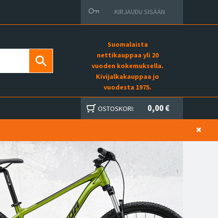
KIRJAUDU SISÄÄN
Suomalaista
nettikauppaa yli 20
vuoden kokemuksella.
Kivijalkakauppaa jo
vuodesta 1975.
0,00 €
OSTOSKORI: