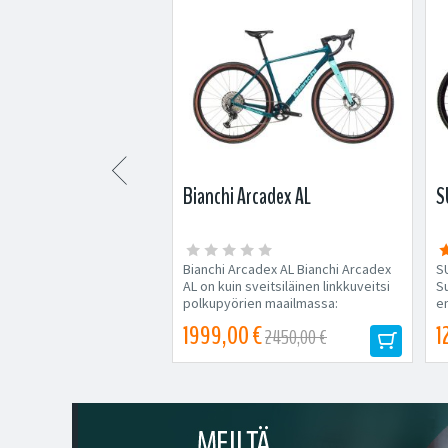

e Synapse Carbon 2
Bianchi Arcadex AL
S
 Synapse Carbon 2 RL
Bianchi Arcadex AL Bianchi Arcadex
S
 Synapse Carbon 2 RL
AL on kuin sveitsiläinen linkkuveitsi
S
ä on jäykkä, nopea ja
polkupyörien maailmassa:
en
ukava ajaa....
monipuolinen, kestävä...
 €
1999,00 €
1
5199,00 €
2450,00 €
Tilapäisesti loppu