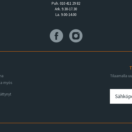
Puh. 010 411 29 82
Ark. 9.30-17.30
La. 9.00-14.00
T
ena
Tilaamalla u
na myös
ättynyt