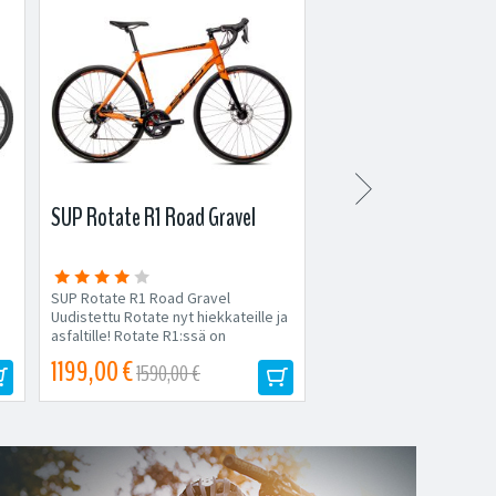

SUP Rotate R1 Road Gravel
Cannondale Tesoro X 
SUP Rotate R1 Road Gravel
Cannondale Tesoro X 2 
Uudistettu Rotate nyt hiekkateille ja
sporttisen työmatkapyör
asfaltille! Rotate R1:ssä on
sykkii villi ja seikkailunhal
erinomainen Shimano Sora-
1199,00 €
2999,00 €
1590,00 €
3499,00 €
osasarja,...