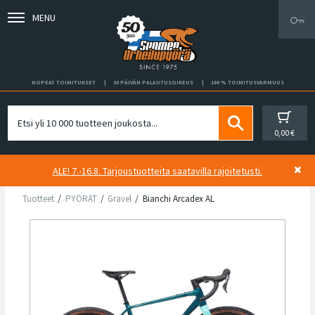
MENU
NOPEAT TOIMITUKSET
30 PÄIVÄN PALAUTUSOIKEUS
100 % TOIMITUSVARMUUS
0,00 €
ALE! 7.-16.8. Tarjoustuotteita saatavilla rajoitetusti.
Tuotteet
PYÖRÄT
Gravel
Bianchi Arcadex AL