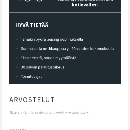
kotiovellesi.
HYVÄ TIETÄÄ
Tämäkin pyörä leasing sopimuksella
Suomalaista nettikauppaa yli 20 vuoden kokemuksella
Tilaa netistä, nouda myymälästä
30 päivän palautusoikeus
Toimitusajat
ARVOSTELUT
Tälle tuotteelle ei ole vielä annettu arvosteluita.