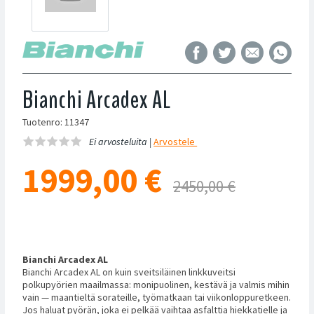
Bianchi Arcadex AL
Tuotenro: 11347
Ei arvosteluita |
Arvostele
1999,00
€
2450,00 €
Bianchi Arcadex AL
Bianchi Arcadex AL on kuin sveitsiläinen linkkuveitsi
polkupyörien maailmassa: monipuolinen, kestävä ja valmis mihin
vain — maantieltä sorateille, työmatkaan tai viikonloppuretkeen.
Jos haluat pyörän, joka ei pelkää vaihtaa asfalttia hiekkatielle ja