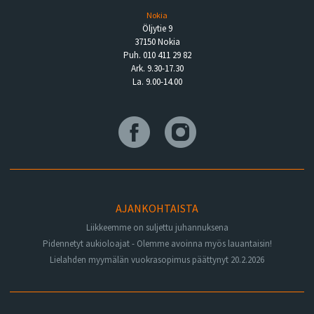
Nokia
Öljytie 9
37150 Nokia
Puh. 010 411 29 82
Ark. 9.30-17.30
La. 9.00-14.00
AJANKOHTAISTA
Liikkeemme on suljettu juhannuksena
Pidennetyt aukioloajat - Olemme avoinna myös lauantaisin!
Lielahden myymälän vuokrasopimus päättynyt 20.2.2026