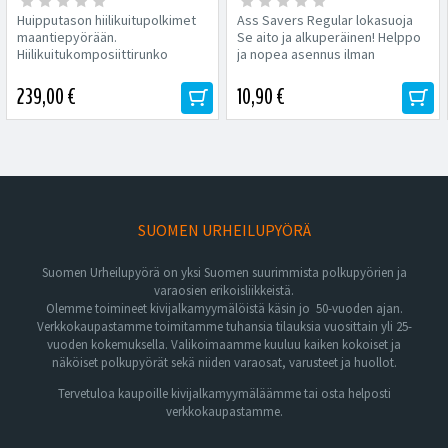
Huipputason hiilikuitupolkimet
Ass Savers Regular lokasuoja
maantiepyörään.
Se aito ja alkuperäinen! Helppo
Hiilikuitukomposiittirunko
ja nopea asennus ilman
Säädettävä...
työkaluja. Hyvin suojaava...
239,00 €
10,90 €
SUOMEN URHEILUPYÖRÄ
Suomen Urheilupyörä on yksi Suomen suurimmista polkupyörien ja
varaosien erikoisliikkeistä.
Olemme toimineet kivijalkamyymälöistä käsin jo 50-vuoden ajan.
Verkkokaupastamme toimitamme tuhansia tilauksia vuosittain yli 25-
vuoden kokemuksella. Valikoimaamme kuuluu kaiken kokoiset ja
näköiset polkupyörät sekä niiden varaosat, varusteet ja huollot.
Tervetuloa kaupoille kivijalkamyymäläämme tai osta helposti
verkkokaupastamme.