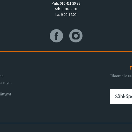
Puh. 010 411 29 82
Ark. 9.30-17.30
La. 9.00-14.00
T
ena
Tilaamalla u
na myös
ättynyt