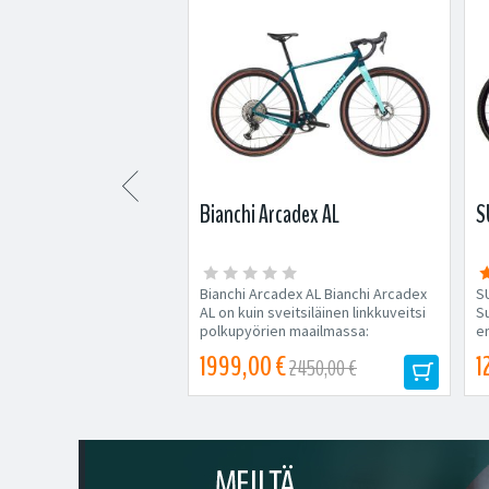

e Synapse Carbon 2
Bianchi Arcadex AL
S
 Synapse Carbon 2 RL
Bianchi Arcadex AL Bianchi Arcadex
S
 Synapse Carbon 2 RL
AL on kuin sveitsiläinen linkkuveitsi
S
ä on jäykkä, nopea ja
polkupyörien maailmassa:
en
ukava ajaa....
monipuolinen, kestävä...
 €
1999,00 €
1
5199,00 €
2450,00 €
Tilapäisesti loppu