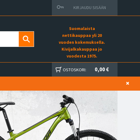
KIRJAUDU SISÄÄN
Suomalaista
nettikauppaa yli 20
vuoden kokemuksella.
Kivijalkakauppaa jo
vuodesta 1975.
0,00 €
OSTOSKORI: