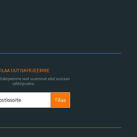
ILAA UUTISKIRJEEMME
utiskirjeemme saat uusimmat edut suoraan
sähköpostiisi.
Tilaa