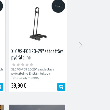
Uusi

XLC VS-F08 20-29" säädettävä
Shimano Cues U6000 
pyöräteline
vaihdevipu
ch
XLC VS-F08 20-29" säädettävä
Shimano Cues U6000 10-v
pyöräteline Erittäin tukeva
Cues U6000-vaihdevipu so
Taitettava, menee...
maastopyörien 10-vaihtei
voimansiirtoihin....
39,90 €
42,90 €