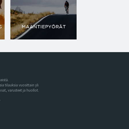
eistä.
tilauksia vuosittain yli
at, varusteet ja huollot.
.