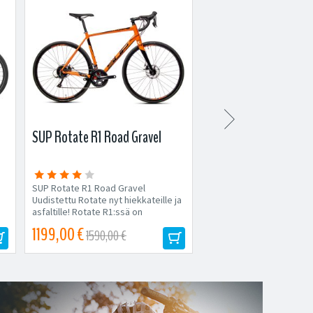

SUP Rotate R1 Road Gravel
Cannondale Tesoro X 
SUP Rotate R1 Road Gravel
Cannondale Tesoro X 2 
Uudistettu Rotate nyt hiekkateille ja
sporttisen työmatkapyör
asfaltille! Rotate R1:ssä on
sykkii villi ja seikkailunhal
erinomainen Shimano Sora-
1199,00 €
2999,00 €
1590,00 €
3499,00 €
osasarja,...