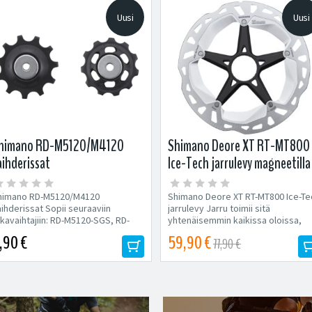
Uusi
Uusi
himano RD-M5120/M4120
Shimano Deore XT RT-MT800
aihderissat
Ice-Tech jarrulevy magneetilla
himano RD-M5120/M4120
Shimano Deore XT RT-MT800 Ice-Te
ihderissat Sopii seuraaviin
jarrulevy Jarru toimii sitä
kavaihtajiin: RD-M5120-SGS, RD-
yhtenäisemmin kaikissa oloissa,
4120-SGS 11 hammasta
mitä...
,90 €
59,90 €
77,90 €