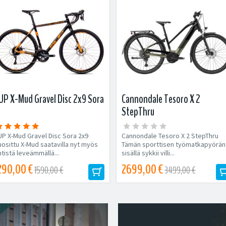
UP X-Mud Gravel Disc 2x9 Sora
Cannondale Tesoro X 2
StepThru
UP X-Mud Gravel Disc Sora 2x9
Cannondale Tesoro X 2 StepThru
uosittu X-Mud saatavilla nyt myös
Tämän sporttisen työmatkapyörän
tistä leveämmällä...
sisällä sykkii villi...
290,00 €
2699,00 €
1590,00 €
3499,00 €