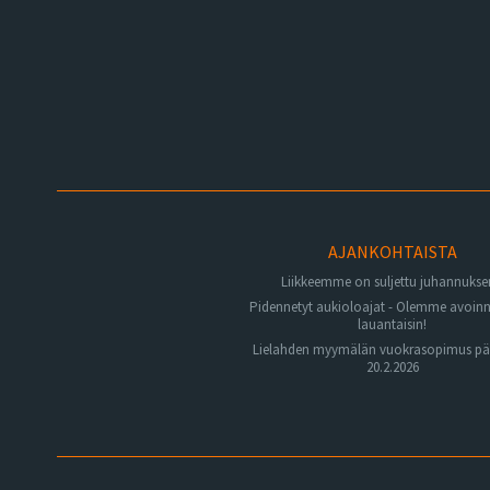
AJANKOHTAISTA
Liikkeemme on suljettu juhannuks
Pidennetyt aukioloajat - Olemme avoin
lauantaisin!
Lielahden myymälän vuokrasopimus pä
20.2.2026