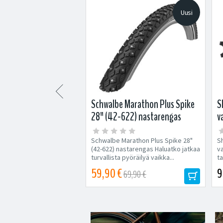
Uusi
Uusi

G-One Allround 57-
Schwalbe Marathon Plus Spike
S
2.25) taitettava
28" (42-622) nastarengas
v
s TLR
-One Allround 57-622
Schwalbe Marathon Plus Spike 28"
S
taitettava ulkorengas
(42-622) nastarengas Haluatko jatkaa
va
nen monipuolisuus ja
turvallista pyöräilyä vaikka...
ta
t...
M
59,90 €
9
69,90 €