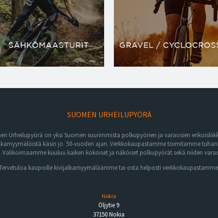
SUOMEN URHEILUPYÖRÄ
n Urheilupyörä on yksi Suomen suurimmista polkupyörien ja varaosien erikoisliikk
lkamyymälöistä käsin jo 50-vuoden ajan. Verkkokaupastamme toimitamme tuhansia 
Valikoimaamme kuuluu kaiken kokoiset ja näköiset polkupyörät sekä niiden varaos
Tervetuloa kaupoille kivijalkamyymäläämme tai osta helposti verkkokaupastamme
Nokia
Öljytie 9
37150 Nokia