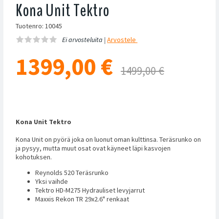
Kona Unit Tektro
Tuotenro: 10045
Ei arvosteluita |
Arvostele
1399,00
€
1499,00 €
Kona Unit Tektro
Kona Unit on pyörä joka on luonut oman kulttinsa. Teräsrunko on
ja pysyy, mutta muut osat ovat käyneet läpi kasvojen
kohotuksen.
Reynolds 520 Teräsrunko
Yksi vaihde
Tektro HD-M275 Hydrauliset levyjarrut
Maxxis Rekon TR 29x2.6" renkaat