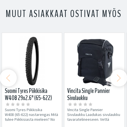
MUUT ASIAKKAAT OSTIVAT MYÖS


Suomi Tyres Piikkisika
Vincita Single Pannier
W408 29x2.6" (65-622)
Sivulaukku
nastarengas
Suomi Tyres Piikkisika
Vincita Single Pannier
W408 (65-622) nastarengas Mitä
Sivulaukku Laadukas sivulaukku
tulee Piikkisiasta mieleen? No
tavaratelineeseen. Vettä
piikikkyys tietysti...
hylkivä kangas Mukana