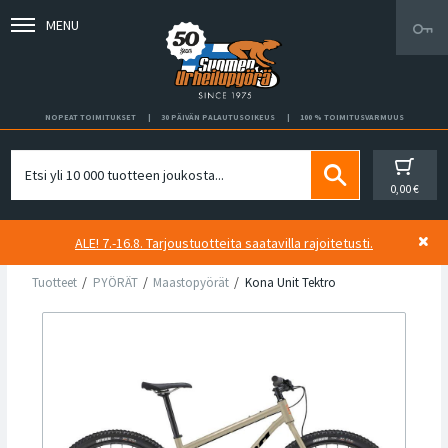
MENU
NOPEAT TOIMITUKSET
30 PÄIVÄN PALAUTUSOIKEUS
100 % TOIMITUSVARMUUS
0,00 €
ALE! 7.-16.8. Tarjoustuotteita saatavilla rajoitetusti.
Tuotteet
PYÖRÄT
Maastopyörät
Kona Unit Tektro