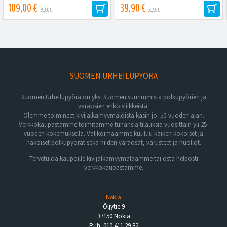
olkanauha,...
109,00 €
39,90 €
139,00 €
59,90 €
SUOMEN URHEILUPYÖRÄ
Suomen Urheilupyörä on yksi Suomen suurimmista polkupyörien ja
varaosien erikoisliikkeistä.
Olemme toimineet kivijalkamyymälöistä käsin jo 50-vuoden ajan.
Verkkokaupastamme toimitamme tuhansia tilauksia vuosittain yli 25-
vuoden kokemuksella. Valikoimaamme kuuluu kaiken kokoiset ja
näköiset polkupyörät sekä niiden varaosat, varusteet ja huollot.
Tervetuloa kaupoille kivijalkamyymäläämme tai osta helposti
verkkokaupastamme.
Nokia
Öljytie 9
37150 Nokia
Puh. 010 411 29 82