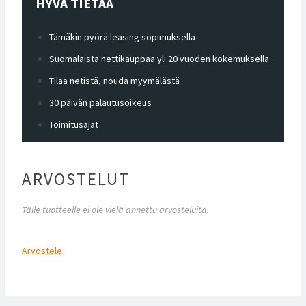
HYVÄ TIETÄÄ
Tämäkin pyörä leasing sopimuksella
Suomalaista nettikauppaa yli 20 vuoden kokemuksella
Tilaa netistä, nouda myymälästä
30 päivän palautusoikeus
Toimitusajat
ARVOSTELUT
Tälle tuotteelle ei ole vielä annettu arvosteluita.
Arvostele