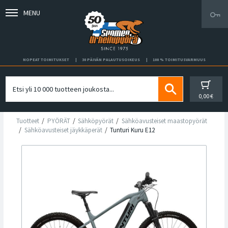
MENU
NOPEAT TOIMITUKSET
30 PÄIVÄN PALAUTUSOIKEUS
100 % TOIMITUSVARMUUS
0,00 €
Tuotteet
PYÖRÄT
Sähköpyörät
Sähköavusteiset maastopyörät
Sähköavusteiset jäykkäperät
Tunturi Kuru E12