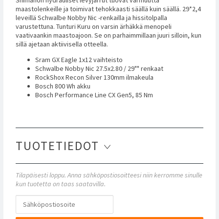
maastolenkeille ja toimivat tehokkaasti säällä kuin säällä. 29*2,4
leveillä Schwalbe Nobby Nic -renkailla ja hissitolpalla
varustettuna. Tunturi Kuru on varsin ärhäkkä menopeli
vaativaankin maastoajoon. Se on parhaimmillaan juuri silloin, kun
sillä ajetaan aktiivisella otteella.
Sram GX Eagle 1x12 vaihteisto
Schwalbe Nobby Nic 27.5x2.80 / 29"" renkaat
RockShox Recon Silver 130mm ilmakeula
Bosch 800 Wh akku
Bosch Performance Line CX Gen5, 85 Nm
TUOTETIEDOT
Tilapäisesti loppu. Anna sähköpostiosoitteesi niin kerromme sinulle
kun tuotetta on taas saatavilla.