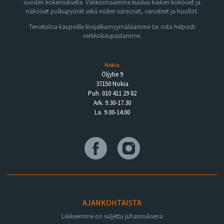
vuoden kokemuksella. Valikoimaamme kuuluu kaiken kokoiset ja
näköiset polkupyörät sekä niiden varaosat, varusteet ja huollot.
Tervetuloa kaupoille kivijalkamyymäläämme tai osta helposti
verkkokaupastamme.
Nokia
Öljytie 9
37150 Nokia
Puh. 010 411 29 82
Ark. 9.30-17.30
La. 9.00-14.00
AJANKOHTAISTA
Liikkeemme on suljettu juhannuksena