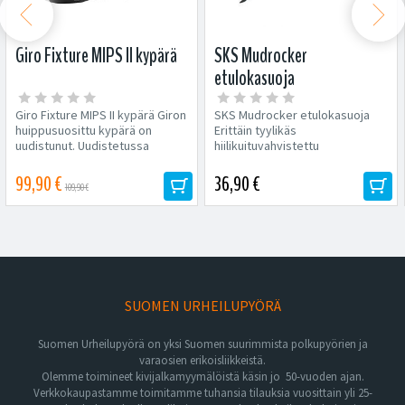


Giro Fixture MIPS II kypärä
SKS Mudrocker
etulokasuoja
Giro Fixture MIPS II kypärä Giron
SKS Mudrocker etulokasuoja
huippusuosittu kypärä on
Erittäin tyylikäs
uudistunut. Uudistetussa
hiilikuituvahvistettu
mallissa...
muovilokasuoja 27.5-
29" maastopyöriin. Kiinnitettävissä..
99,90 €
36,90 €
109,90 €
SUOMEN URHEILUPYÖRÄ
Suomen Urheilupyörä on yksi Suomen suurimmista polkupyörien ja
varaosien erikoisliikkeistä.
Olemme toimineet kivijalkamyymälöistä käsin jo 50-vuoden ajan.
Verkkokaupastamme toimitamme tuhansia tilauksia vuosittain yli 25-