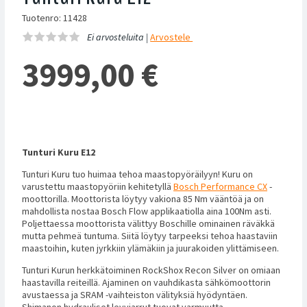
Tuotenro: 11428
Ei arvosteluita |
Arvostele
3999,00
€
Tunturi Kuru E12
Tunturi Kuru tuo huimaa tehoa maastopyöräilyyn! Kuru on
varustettu maastopyöriin kehitetyllä
Bosch Performance CX
-
moottorilla. Moottorista löytyy vakiona 85 Nm vääntöä ja on
mahdollista nostaa Bosch Flow applikaatiolla aina 100Nm asti.
Poljettaessa moottorista välittyy Boschille ominainen räväkkä
mutta pehmeä tuntuma. Siitä löytyy tarpeeksi tehoa haastaviin
maastoihin, kuten jyrkkiin ylämäkiin ja juurakoiden ylittämiseen.
Tunturi Kurun herkkätoiminen RockShox Recon Silver on omiaan
haastavilla reiteillä. Ajaminen on vauhdikasta sähkömoottorin
avustaessa ja SRAM -vaihteiston välityksiä hyödyntäen.
Shimanon hydrauliset levyjarrut tuovat varmuutta