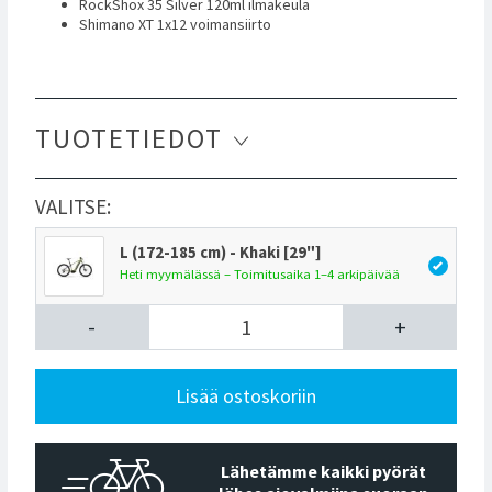
RockShox 35 Silver 120ml ilmakeula
Shimano XT 1x12 voimansiirto
TUOTETIEDOT
VALITSE:
L (172-185 cm) - Khaki [29"]
Heti myymälässä – Toimitusaika 1–4 arkipäivää
-
+
Lisää ostoskoriin
Lähetämme kaikki pyörät