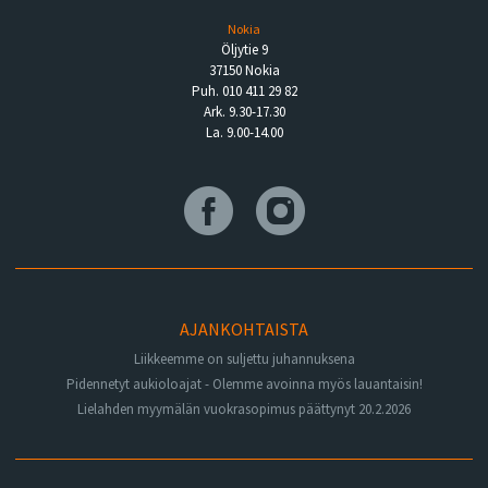
Nokia
Öljytie 9
37150 Nokia
Puh. 010 411 29 82
Ark. 9.30-17.30
La. 9.00-14.00
AJANKOHTAISTA
Liikkeemme on suljettu juhannuksena
Pidennetyt aukioloajat - Olemme avoinna myös lauantaisin!
Lielahden myymälän vuokrasopimus päättynyt 20.2.2026