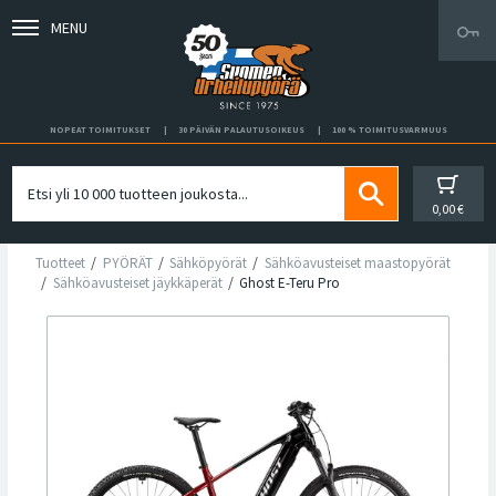
MENU
NOPEAT TOIMITUKSET
30 PÄIVÄN PALAUTUSOIKEUS
100 % TOIMITUSVARMUUS
0,00 €
Tuotteet
PYÖRÄT
Sähköpyörät
Sähköavusteiset maastopyörät
Sähköavusteiset jäykkäperät
Ghost E-Teru Pro