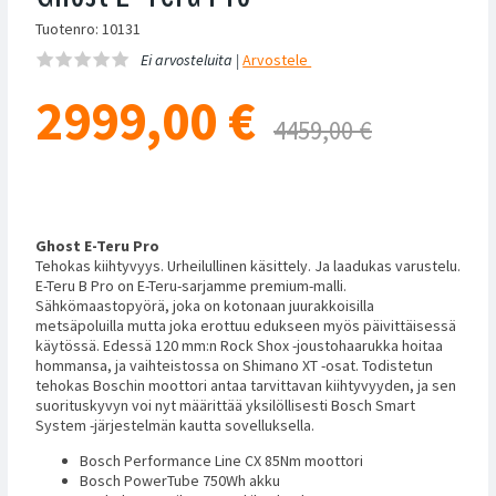
Tuotenro: 10131
Ei arvosteluita |
Arvostele
2999,00
€
4459,00 €
Ghost E-Teru Pro
Tehokas kiihtyvyys. Urheilullinen käsittely. Ja laadukas varustelu.
E-Teru B Pro on E-Teru-sarjamme premium-malli.
Sähkömaastopyörä, joka on kotonaan juurakkoisilla
metsäpoluilla mutta joka erottuu edukseen myös päivittäisessä
käytössä. Edessä 120 mm:n Rock Shox -joustohaarukka hoitaa
hommansa, ja vaihteistossa on Shimano XT -osat. Todistetun
tehokas Boschin moottori antaa tarvittavan kiihtyvyyden, ja sen
suorituskyvyn voi nyt määrittää yksilöllisesti Bosch Smart
System -järjestelmän kautta sovelluksella.
Bosch Performance Line CX 85Nm moottori
Bosch PowerTube 750Wh akku