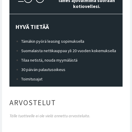
lähes ajovalmiina suoraan
kotiovellesi.
HYVÄ TIETÄÄ
Tämäkin pyörä leasing sopimuksella
Suomalaista nettikauppaa yli 20 vuoden kokemuksella
Tilaa netistä, nouda myymälästä
30 päivän palautusoikeus
Toimitusajat
ARVOSTELUT
Tälle tuotteelle ei ole vielä annettu arvosteluita.