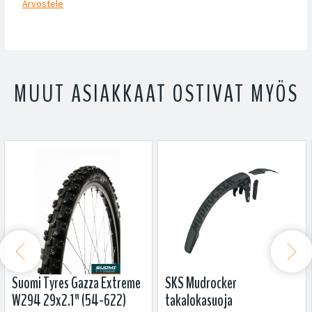
Arvostele
MUUT ASIAKKAAT OSTIVAT MYÖS


Suomi Tyres Gazza Extreme
SKS Mudrocker
W294 29x2.1" (54-622)
takalokasuoja