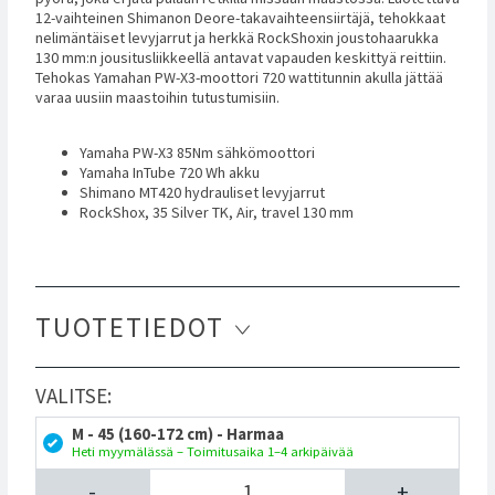
12-vaihteinen Shimanon Deore-takavaihteensiirtäjä, tehokkaat
nelimäntäiset levyjarrut ja herkkä RockShoxin joustohaarukka
130 mm:n jousitusliikkeellä antavat vapauden keskittyä reittiin.
Tehokas Yamahan PW-X3-moottori 720 wattitunnin akulla jättää
varaa uusiin maastoihin tutustumisiin.
Yamaha PW-X3 85Nm sähkömoottori
Yamaha InTube 720 Wh akku
Shimano MT420 hydrauliset levyjarrut
RockShox, 35 Silver TK, Air, travel 130 mm
TUOTETIEDOT
VALITSE:
M - 45 (160-172 cm) - Harmaa
Heti myymälässä – Toimitusaika 1–4 arkipäivää
-
+