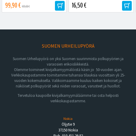
Ghostin malleista. Ruuviväli...
99,90 €
16,50 €
109,00 €
SUOMEN URHEILUPYÖRÄ
Suomen Urheilupyörä on yksi Suomen suurimmista polkupyörien ja
varaosien erikoisliikkeistä.
Olemme toimineet kivijalkamyymälöistä käsin jo 50-vuoden ajan.
Verkkokaupastamme toimitamme tuhansia tilauksia vuosittain yli 25-
vuoden kokemuksella. Valikoimaamme kuuluu kaiken kokoiset ja
näköiset polkupyörät sekä niiden varaosat, varusteet ja huollot.
Tervetuloa kaupoille kivijalkamyymäläämme tai osta helposti
verkkokaupastamme.
Nokia
Öljytie 9
37150 Nokia
Puh. 010 411 29 82