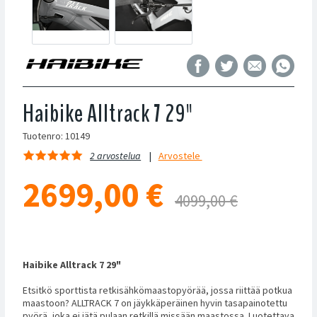
Haibike Alltrack 7 29"
Tuotenro: 10149
2 arvostelua
Arvostele
2699,00
€
4099,00 €
Haibike Alltrack 7 29"
Etsitkö sporttista retkisähkömaastopyörää, jossa riittää potkua
maastoon? ALLTRACK 7 on jäykkäperäinen hyvin tasapainotettu
pyörä, joka ei jätä pulaan retkillä missään maastossa. Luotettava