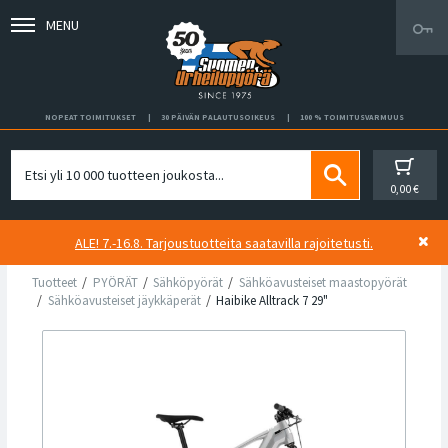
MENU
NOPEAT TOIMITUKSET
30 PÄIVÄN PALAUTUSOIKEUS
100 % TOIMITUSVARMUUS
0,00 €
ALE! 7.-16.8. Tarjoustuotteita saatavilla rajoitetusti.
Tuotteet
PYÖRÄT
Sähköpyörät
Sähköavusteiset maastopyörät
Sähköavusteiset jäykkäperät
Haibike Alltrack 7 29"