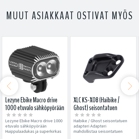
MUUT ASIAKKAAT OSTIVAT MYÖS


Lezyne Ebike Macro drive
XLC KS-X08 (Haibike /
1000 etuvalo sähköpyörään
Ghost) seisontatuen
adapteri
Lezyne Ebike Macro drive 1000
Haibike / Ghost seisontatuen
etuvalo sähköpyörään
adapteri Adapteri
Huippulaadukas ja superkirkas
mahdollistaa seisontatuen
etuvalo E-bike...
kiinnittämisen osaan Haibiken ja